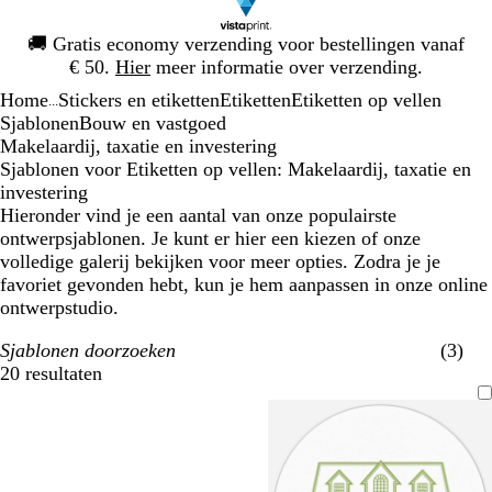
Dia
🚚
Gratis economy verzending voor bestellingen vanaf
1
€ 50.
Hier
meer informatie over verzending.
van
Home
Stickers en etiketten
Etiketten
Etiketten op vellen
1
...
Sjablonen
Bouw en vastgoed
Makelaardij, taxatie en investering
Sjablonen voor Etiketten op vellen: Makelaardij, taxatie en
investering
Hieronder vind je een aantal van onze populairste
ontwerpsjablonen. Je kunt er hier een kiezen of onze
volledige galerij bekijken voor meer opties. Zodra je je
favoriet gevonden hebt, kun je hem aanpassen in onze online
ontwerpstudio.
Sjablonen doorzoeken
(3)
20 resultaten
Filters