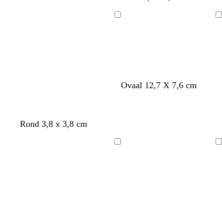
w
w
w
a
a
a
Bezig
Bezig
r
r
r
met
met
t
t
t
laden
laden
Ovaal 12,7 X 7,6 cm
Rond 3,8 x 3,8 cm
Bezig
Bezig
met
met
laden
laden