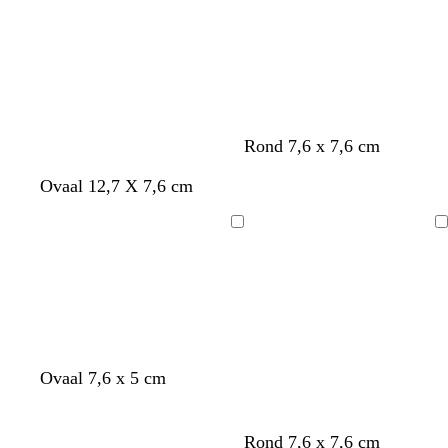
j
p
r
u
s
e
a
o
i
b
a
e
n
r
r
n
u
s
i
n
Rond 7,6 x 7,6 cm
Ovaal 12,7 X 7,6 cm
Bezig
Bezig
met
met
laden
laden
Ovaal 7,6 x 5 cm
z
z
z
Rond 7,6 x 7,6 cm