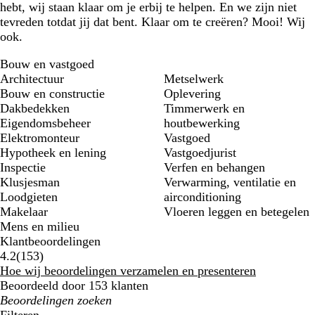
hebt, wij staan klaar om je erbij te helpen. En we zijn niet
tevreden totdat jij dat bent. Klaar om te creëren? Mooi! Wij
ook.
Bouw en vastgoed
Architectuur
Metselwerk
Bouw en constructie
Oplevering
Dakbedekken
Timmerwerk en
Eigendomsbeheer
houtbewerking
Elektromonteur
Vastgoed
Hypotheek en lening
Vastgoedjurist
Inspectie
Verfen en behangen
Klusjesman
Verwarming, ventilatie en
Loodgieten
airconditioning
Makelaar
Vloeren leggen en betegelen
Mens en milieu
Klantbeoordelingen
153
4.2
(
153
)
klantbeoordelingen
Hoe wij beoordelingen verzamelen en presenteren
Beoordeeld door 153 klanten
Mijn
zoekopdrachten
Filteren