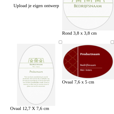
Upload je eigen ontwerp
Rond 3,8 x 3,8 cm
w
s
g
d
Ovaal 7,6 x 5 cm
i
m
o
o
j
a
u
n
n
r
d
k
r
a
e
Ovaal 12,7 X 7,6 cm
o
g
r
o
d
b