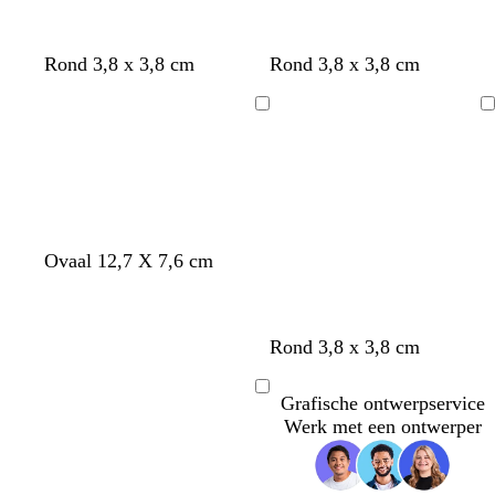
b
b
g
r
d
Rond 3,8 x 3,8 cm
Rond 3,8 x 3,8 cm
l
e
r
o
o
a
i
i
o
n
Bezig
Bezig
u
g
j
d
k
met
met
w
e
s
e
laden
laden
r
b
l
a
Ovaal 12,7 X 7,6 cm
u
w
Rond 3,8 x 3,8 cm
Bezig
Grafische ontwerpservice
met
Werk met een ontwerper
laden