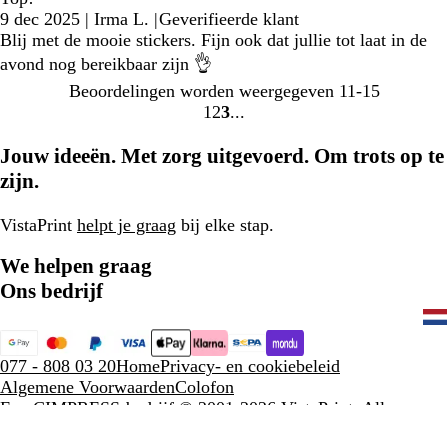
9 dec 2025
|
Irma L.
|
Geverifieerde klant
Blij met de mooie stickers. Fijn ook dat jullie tot laat in de
avond nog bereikbaar zijn 👌
Beoordelingen worden weergegeven
11-15
1
2
3
Naar
Naar
Naar
pagina
pagina
pagina
Jouw ideeën. Met zorg uitgevoerd. Om trots op te
zijn.
VistaPrint
helpt je graag
bij elke stap.
We helpen graag
Ons bedrijf
077 - 808 03 20
Home
Privacy- en cookiebeleid
Algemene Voorwaarden
Colofon
Een CIMPRESS-bedrijf
© 2001-2026 VistaPrint. Alle
rechten voorbehouden.