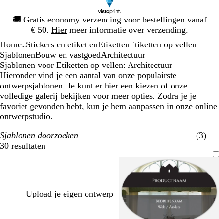
Dia
🚚
Gratis economy verzending voor bestellingen vanaf
1
€ 50.
Hier
meer informatie over verzending.
van
Home
Stickers en etiketten
Etiketten
Etiketten op vellen
1
...
Sjablonen
Bouw en vastgoed
Architectuur
Sjablonen voor Etiketten op vellen: Architectuur
Hieronder vind je een aantal van onze populairste
ontwerpsjablonen. Je kunt er hier een kiezen of onze
volledige galerij bekijken voor meer opties. Zodra je je
favoriet gevonden hebt, kun je hem aanpassen in onze online
ontwerpstudio.
Sjablonen doorzoeken
(3)
30 resultaten
Filters
Upload je eigen ontwerp