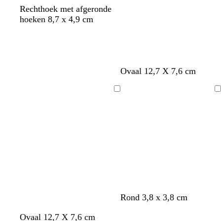
e
a
Rechthoek met afgeronde
n
n
r
hoeken 8,7 x 4,9 cm
s
Ovaal 12,7 X 7,6 cm
Bezig
Bezig
met
met
laden
laden
l
l
l
Rond 3,8 x 3,8 cm
i
i
i
l
l
l
Ovaal 12,7 X 7,6 cm
c
c
c