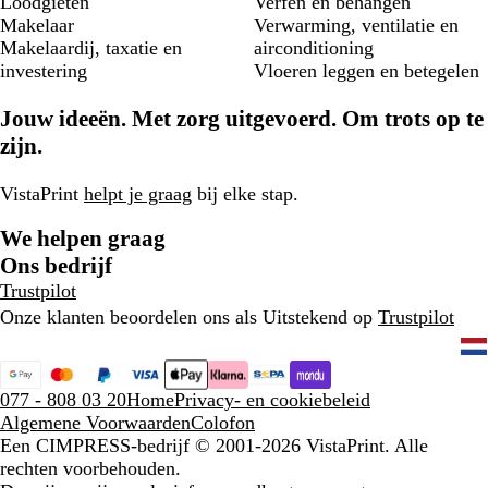
Loodgieten
Verfen en behangen
Makelaar
Verwarming, ventilatie en
Makelaardij, taxatie en
airconditioning
investering
Vloeren leggen en betegelen
Jouw ideeën. Met zorg uitgevoerd. Om trots op te
zijn.
VistaPrint
helpt je graag
bij elke stap.
We helpen graag
Ons bedrijf
Trustpilot
Onze klanten beoordelen ons als Uitstekend op
Trustpilot
077 - 808 03 20
Home
Privacy- en cookiebeleid
Algemene Voorwaarden
Colofon
Een CIMPRESS-bedrijf
© 2001-2026 VistaPrint. Alle
rechten voorbehouden.