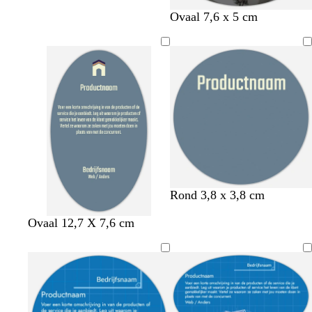
Ovaal 7,6 x 5 cm
s
l
t
Rond 3,8 x 3,8 cm
t
i
e
s
l
t
Ovaal 12,7 X 7,6 cm
a
c
r
t
i
e
a
h
r
a
c
r
l
t
a
a
h
r
b
c
l
t
a
l
o
b
c
a
t
l
o
u
t