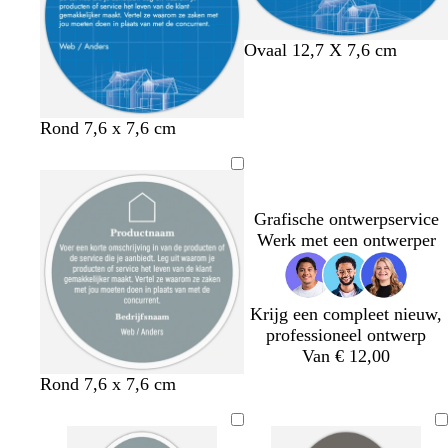
a
t
w
a
u
t
Ovaal 12,7 X 7,6 cm
w
a
Rond 7,6 x 7,6 cm
Grafische ontwerpservice
Werk met een ontwerper
Krijg een compleet nieuw,
professioneel ontwerp
Van € 12,00
s
g
o
k
Rond 7,6 x 7,6 cm
t
o
l
a
a
u
i
s
a
d
j
t