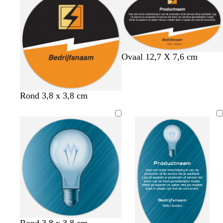
e
o
g
j
u
f
i
r
e
o
g
s
o
i
r
e
e
s
o
n
e
e
Ovaal 12,7 X 7,6 cm
n
Rond 3,8 x 3,8 cm