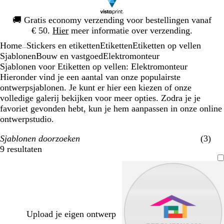
Dia
🚚
Gratis economy verzending voor bestellingen vanaf
1
€ 50.
Hier
meer informatie over verzending.
van
Home
Stickers en etiketten
Etiketten
Etiketten op vellen
1
...
Sjablonen
Bouw en vastgoed
Elektromonteur
Sjablonen voor Etiketten op vellen: Elektromonteur
Hieronder vind je een aantal van onze populairste
ontwerpsjablonen. Je kunt er hier een kiezen of onze
volledige galerij bekijken voor meer opties. Zodra je je
favoriet gevonden hebt, kun je hem aanpassen in onze online
ontwerpstudio.
Sjablonen doorzoeken
(3)
9 resultaten
Filters
Upload je eigen ontwerp