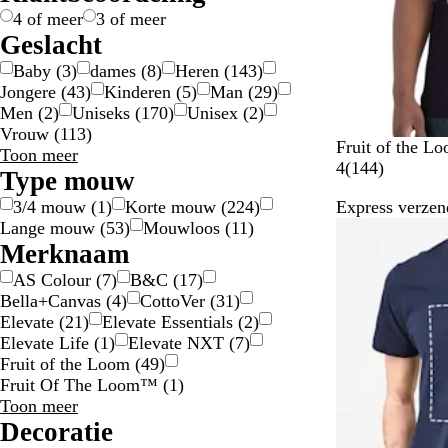
g
/
e
4 of meer
3 of meer
o
z
Geslacht
u
i
Baby
(
3
)
dames
(
8
)
Heren
(
143
)
d
l
Jongere
(
43
)
Kinderen
(
5
)
Man
(
29
)
v
Men
(
2
)
Uniseks
(
170
)
Unisex
(
2
)
e
Vrouw
(
113
)
r
Z
M
K
G
O
Fruit of the L
Geslacht
Toon meer
w
a
o
e
r
1
4
(
144
)
keuzes
Type mouw
a
r
n
m
a
4
3/4 mouw
(
1
)
Korte mouw
(
224
)
Express verzen
r
i
i
ê
n
4
Lange mouw
(
53
)
Mouwloos
(
11
)
t
n
n
l
j
b
Merknaam
e
g
e
e
e
b
s
e
o
AS Colour
(
7
)
B&C
(
17
)
l
b
r
o
Bella+Canvas
(
4
)
CottoVer
(
31
)
a
l
d
r
Elevate
(
21
)
Elevate Essentials
(
2
)
u
a
g
d
Elevate Life
(
1
)
Elevate NXT
(
7
)
w
u
r
e
Fruit of the Loom
(
49
)
w
i
l
Fruit Of The Loom™
(
1
)
j
i
Merknaam
Toon meer
s
n
keuzes
Decoratie
g