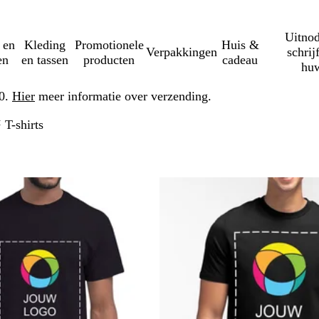
Uitnod
 en
Kleding
Promotionele
Huis &
Verpakkingen
schrij
en
en tassen
producten
cadeau
huw
50.
Hier
meer informatie over verzending.
T-shirts
erder naar gefilterde resultaten