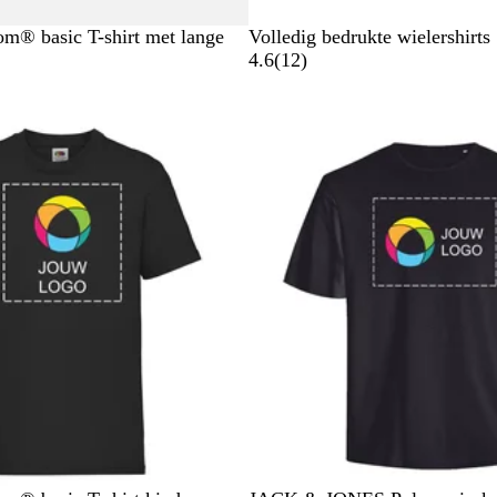
oom® basic T-shirt met lange
Volledig bedrukte wielershirts
1
4.6
(
12
)
2
b
Nieuwe opties
e
o
o
r
d
e
l
i
n
g
e
n