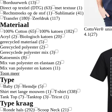
Borduurwerk
(
13
)
e
Direct op textiel (DTG)
(
63
)
met textuur
(
1
)
n
Rechtstreeks op de stof
(
1
)
Sublimatie
(
41
)
Transfer
(
180
)
Zeefdruk
(
117
)
Materiaal
M
K
Z
R
O
CottoVer® unis
100% Cotton
(
65
)
100% katoen
(
182
)
a
o
w
o
r
2
4.1
(
27
)
Acryl
(
2
)
Biologisch katoen
(
20
)
r
n
a
o
a
7
gerecycled materiaal
(
5
)
Nieuwe opties
i
i
r
d
n
b
Gerecycled polyester
(
2
)
n
n
t
j
e
Gerecyclede polyester mix
(
3
)
e
g
e
o
Katoenmix
(
8
)
b
s
o
Mix van polyester en elastaan
(
2
)
l
b
r
Mix van polyester en katoen
(
11
)
a
l
d
Materiaal
Toon meer
u
a
e
keuzes
Type
w
u
l
Baby
(
3
)
Hemdje
(
5
)
w
i
Shirt met lange mouwen
(
1
)
T-shirt
(
338
)
n
Tank Top
(
7
)
Tanktop
(
3
)
Tricot
(
1
)
g
Type kraag
e
n
Ronde hals
(
292
)
Scoop Neck
(
21
)