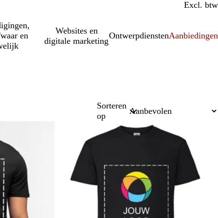
Incl. btw
Excl. btw
igingen,
Websites en
fwaar en
Ontwerpdiensten
Aanbiedinge
digitale marketing
elijk
Sorteren
op