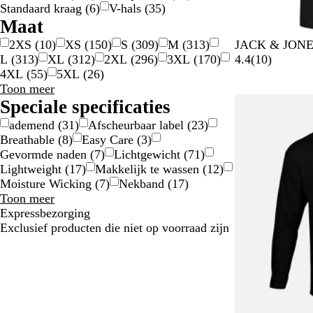
Standaard kraag
(
6
)
V-hals
(
35
)
Maat
Z
P
W
L
S
2XS
(
10
)
XS
(
150
)
S
(
309
)
M
(
313
)
JACK & JONES®
w
o
a
e
p
1
L
(
313
)
XL
(
312
)
2XL
(
296
)
3XL
(
170
)
4.4
(
10
)
a
r
r
v
e
0
4XL
(
55
)
5XL
(
26
)
Maat
r
t
m
e
c
b
Toon meer
keuzes
t
R
T
n
t
e
Speciale specificaties
o
a
d
r
o
ademend
(
31
)
Afscheurbaar label
(
23
)
y
u
i
a
o
Breathable
(
8
)
Easy Care
(
3
)
a
p
g
a
r
Gevormde naden
(
7
)
Lichtgewicht
(
71
)
l
e
O
l
d
Lightweight
(
17
)
Makkelijk te wassen
(
12
)
e
z
r
G
e
Moisture Wicking
(
7
)
Nekband
(
17
)
a
a
e
l
Speciale
Toon meer
n
n
e
i
specificaties
Expressbezorging
d
j
l
n
keuzes
Exclusief producten die niet op voorraad zijn
e
g
e
n