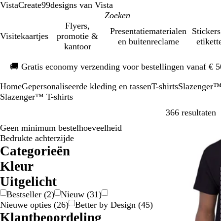
VistaCreate
99designs van Vista
Flyers,
Presentatiematerialen
Stickers
Visitekaartjes
promotie &
en buitenreclame
etikett
kantoor
Dia
🚚
Gratis economy verzending voor bestellingen vanaf € 
1
van
Home
Gepersonaliseerde kleding en tassen
T-shirts
Slazenger™ 
1
Slazenger™ T-shirts
V
366 resultaten
Geen minimum bestelhoeveelheid
Bestseller
Bedrukte achterzijde
Categorieën
Kleur
B
B
B
g
G
G
G
G
G
O
P
R
R
W
Z
Uitgelicht
e
l
r
e
e
o
r
r
r
r
a
o
o
i
w
Bestseller
(
2
)
Nieuw
(
31
)
i
a
u
e
e
u
i
i
o
a
a
o
z
t
a
Nieuwe opties
(
26
)
Better by Design
(
45
)
g
u
i
l
l
d
j
j
e
n
r
d
e
r
Klantbeoordeling
e
w
n
/
s
s
n
j
s
t