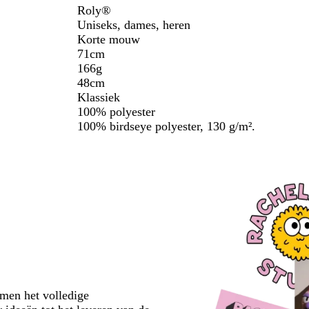
l
n
Roly®
j
Uniseks, dames, heren
e
Korte mouw
71cm
166g
48cm
Klassiek
100% polyester
100% birdseye polyester, 130 g/m².
emen het volledige