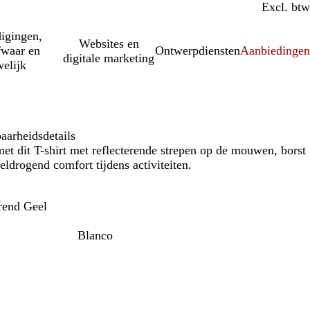
Incl. btw
Excl. btw
igingen,
Websites en
fwaar en
Ontwerpdiensten
Aanbiedinge
digitale marketing
elijk
aarheidsdetails
 met dit T-shirt met reflecterende strepen op de mouwen, borst
ldrogend comfort tijdens activiteiten.
rend Geel
Blanco