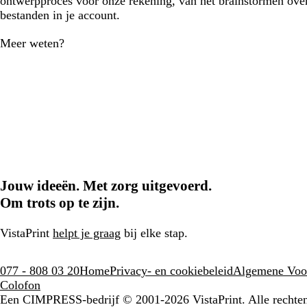
ontwerpproces voor onze rekening, van het brainstormen over
bestanden in je account.
Meer weten?
Jouw ideeën. Met zorg uitgevoerd.
Om trots op te zijn.
VistaPrint
helpt je graag
bij elke stap.
077 - 808 03 20
Home
Privacy- en cookiebeleid
Algemene Voo
Colofon
Een CIMPRESS-bedrijf
© 2001-2026 VistaPrint. Alle recht