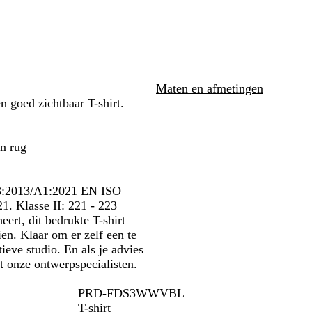
c
c
j
e
l
l
e
e
s
n
a
a
r
r
/
/
u
u
e
e
F
F
w
w
n
n
l
l
/
/
d
d
u
u
F
F
Maten en afmetingen
G
O
o
o
l
l
n goed zichtbaar T-shirt.
e
r
r
r
u
u
e
a
e
e
o
o
l
n
s
s
r
r
en rug
j
c
c
e
e
e
e
e
s
s
r
r
c
c
88:2013/A1:2021 EN ISO
e
e
e
e
1. Klasse II: 221 - 223
n
n
r
r
eert, dit bedrukte T-shirt
d
d
e
e
ien. Klaar om er zelf een te
G
G
n
n
ieve studio. En als je advies
e
e
d
d
t onze ontwerpspecialisten.
e
e
G
O
l
l
e
r
PRD-FDS3WWVBL
e
a
T-shirt