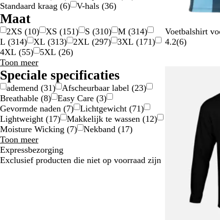
Standaard kraag
(
6
)
V-hals
(
36
)
Maat
Z
W
R
G
B
2XS
(
10
)
XS
(
151
)
S
(
310
)
M
(
314
)
Voetbalshirt vo
w
i
o
e
l
6
L
(
314
)
XL
(
313
)
2XL
(
297
)
3XL
(
171
)
4.2
(
6
)
a
t
o
e
a
b
4XL
(
55
)
5XL
(
26
)
Maat
r
d
l
u
e
Toon meer
keuzes
t
w
o
Speciale specificaties
o
ademend
(
31
)
Afscheurbaar label
(
23
)
r
Breathable
(
8
)
Easy Care
(
3
)
d
Gevormde naden
(
7
)
Lichtgewicht
(
71
)
e
Lightweight
(
17
)
Makkelijk te wassen
(
12
)
l
Moisture Wicking
(
7
)
Nekband
(
17
)
i
Speciale
Toon meer
n
specificaties
Expressbezorging
g
keuzes
Exclusief producten die niet op voorraad zijn
e
n