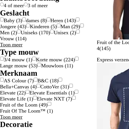
g
/
e
4 of meer
3 of meer
o
z
Geslacht
u
i
Baby
(
3
)
dames
(
8
)
Heren
(
143
)
d
l
Jongere
(
43
)
Kinderen
(
5
)
Man
(
29
)
v
Men
(
2
)
Uniseks
(
170
)
Unisex
(
2
)
e
Vrouw
(
114
)
r
Z
M
K
G
O
Fruit of the L
Geslacht
Toon meer
w
a
o
e
r
1
4
(
145
)
keuzes
Type mouw
a
r
n
m
a
4
3/4 mouw
(
1
)
Korte mouw
(
224
)
Express verzen
r
i
i
ê
n
5
Lange mouw
(
53
)
Mouwloos
(
11
)
t
n
n
l
j
b
Merknaam
e
g
e
e
e
b
s
e
o
AS Colour
(
7
)
B&C
(
18
)
l
b
r
o
Bella+Canvas
(
4
)
CottoVer
(
31
)
a
l
d
r
Elevate
(
22
)
Elevate Essentials
(
1
)
u
a
g
d
Elevate Life
(
1
)
Elevate NXT
(
7
)
w
u
r
e
Fruit of the Loom
(
49
)
w
i
l
Fruit Of The Loom™
(
1
)
j
i
Merknaam
Toon meer
s
n
keuzes
Decoratie
g