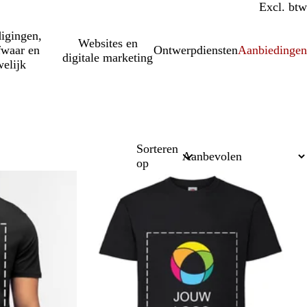
Incl. btw
Excl. btw
igingen,
Websites en
fwaar en
Ontwerpdiensten
Aanbiedinge
digitale marketing
elijk
Sorteren
op