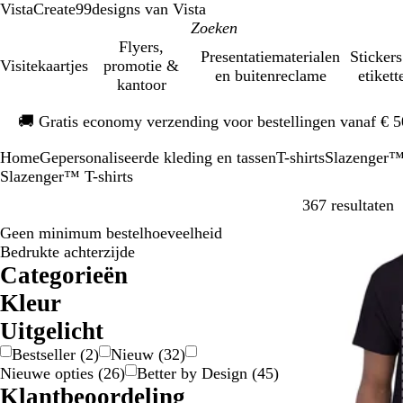
VistaCreate
99designs van Vista
Flyers,
Presentatiematerialen
Stickers
Visitekaartjes
promotie &
en buitenreclame
etikett
kantoor
Dia
🚚
Gratis economy verzending voor bestellingen vanaf € 
1
van
Home
Gepersonaliseerde kleding en tassen
T-shirts
Slazenger™ 
1
Slazenger™ T-shirts
V
367 resultaten
Geen minimum bestelhoeveelheid
Bestseller
Bedrukte achterzijde
Categorieën
Kleur
B
B
B
g
G
G
G
G
G
O
P
R
R
W
Z
Uitgelicht
e
l
r
e
e
o
r
r
r
r
a
o
o
i
w
Bestseller
(
2
)
Nieuw
(
32
)
i
a
u
e
e
u
i
i
o
a
a
o
z
t
a
Nieuwe opties
(
26
)
Better by Design
(
45
)
g
u
i
l
l
d
j
j
e
n
r
d
e
r
Klantbeoordeling
e
w
n
/
s
s
n
j
s
t