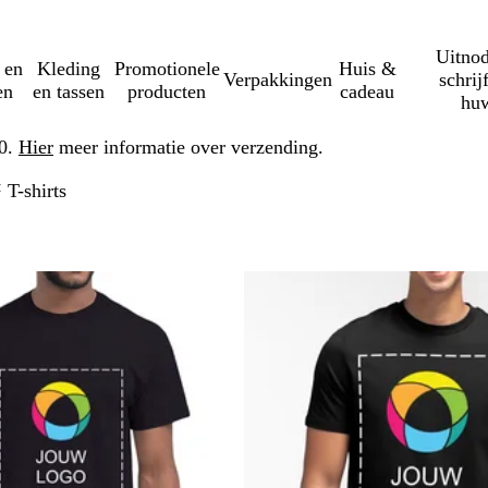
Uitnod
 en
Kleding
Promotionele
Huis &
Verpakkingen
schrij
en
en tassen
producten
cadeau
huw
50.
Hier
meer informatie over verzending.
T-shirts
erder naar gefilterde resultaten