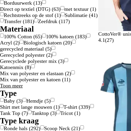
Borduurwerk
(
13
)
e
Direct op textiel (DTG)
(
63
)
met textuur
(
1
)
n
Rechtstreeks op de stof
(
1
)
Sublimatie
(
41
)
Transfer
(
181
)
Zeefdruk
(
117
)
Materiaal
M
K
Z
R
O
CottoVer® unis
100% Cotton
(
65
)
100% katoen
(
183
)
a
o
w
o
r
2
4.1
(
27
)
Acryl
(
2
)
Biologisch katoen
(
20
)
r
n
a
o
a
7
gerecycled materiaal
(
5
)
i
i
r
d
n
b
Gerecycled polyester
(
2
)
n
n
t
j
e
Gerecyclede polyester mix
(
3
)
e
g
e
o
Katoenmix
(
8
)
b
s
o
Mix van polyester en elastaan
(
2
)
l
b
r
Mix van polyester en katoen
(
11
)
a
l
d
Materiaal
Toon meer
u
a
e
keuzes
Type
w
u
l
Baby
(
3
)
Hemdje
(
5
)
w
i
Shirt met lange mouwen
(
1
)
T-shirt
(
339
)
n
Tank Top
(
7
)
Tanktop
(
3
)
Tricot
(
1
)
g
Type kraag
e
n
Ronde hals
(
292
)
Scoop Neck
(
21
)