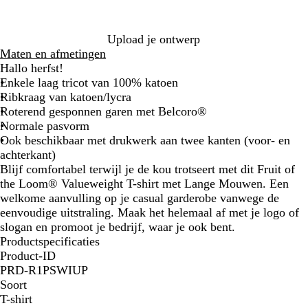
l
m
e
u
a
r
e
r
d
Upload je ontwerp
i
g
Maten en afmetingen
n
r
Hallo herfst!
e
i
Enkele laag tricot van 100% katoen
b
j
Ribkraag van katoen/lycra
l
s
Roterend gesponnen garen met Belcoro®
a
Normale pasvorm
u
Ook beschikbaar met drukwerk aan twee kanten (voor- en
w
achterkant)
Blijf comfortabel terwijl je de kou trotseert met dit Fruit of
the Loom® Valueweight T-shirt met Lange Mouwen. Een
welkome aanvulling op je casual garderobe vanwege de
eenvoudige uitstraling. Maak het helemaal af met je logo of
slogan en promoot je bedrijf, waar je ook bent.
Productspecificaties
Product-ID
PRD-R1PSWIUP
Soort
T-shirt