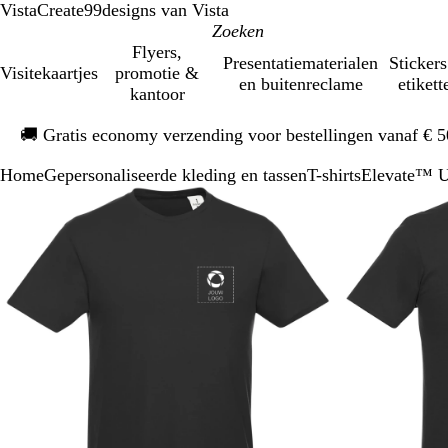
VistaCreate
99designs van Vista
Flyers,
Presentatiematerialen
Stickers
Visitekaartjes
promotie &
en buitenreclame
etikett
kantoor
Dia
🚚
Gratis economy verzending voor bestellingen vanaf € 
1
van
Home
Gepersonaliseerde kleding en tassen
T-shirts
Elevate™ Un
1
Dia
Zoombare
Gezoomd
Gebruik
Klik
1
afbeelding
tot
plus-
om
van
minimum
en
uit
2
mintoetsen
te
om
vouwen
te
zoomen
en
pijltjestoetsen
om
te
zwenken