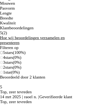
Mouwen
Pasvorm
Lengte
Breedte
Kwaliteit
Klantbeoordelingen
2
5
(
2
)
klantbeoordelingen
Hoe wij beoordelingen verzamelen en
presenteren
Filteren op
5
stars
(
100
%)
4
stars
(
0
%)
3
stars
(
0
%)
2
stars
(
0
%)
1
star
(
0
%)
Beoordeeld door 2 klanten
5
Top, zeer tevreden
14 mrt 2025
|
raoel n.
|
Geverifieerde klant
Top, zeer tevreden