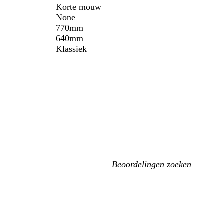
Korte mouw
None
770mm
640mm
Klassiek
Mijn
zoekopdrachten