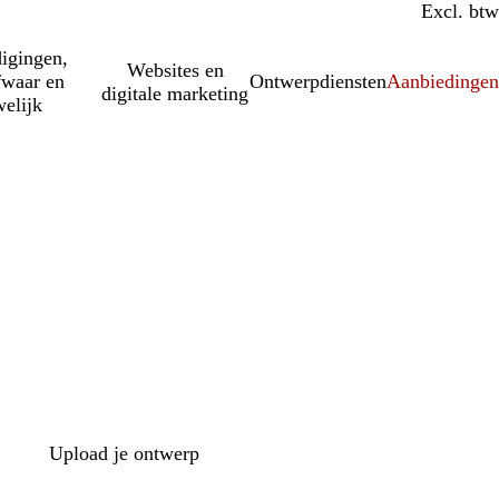
Incl. btw
Excl. btw
igingen,
Websites en
fwaar en
Ontwerpdiensten
Aanbiedinge
digitale marketing
elijk
Upload je ontwerp