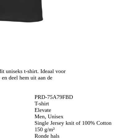
d
i
u
j
t
s
s
k
o
o
l
it uniseks t-shirt. Ideaal voor
 en deel hem uit aan de
PRD-75A79FBD
T-shirt
Elevate
Men, Unisex
Single Jersey knit of 100% Cotton
150 g/m²
Ronde hals