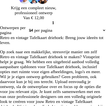
g
g
b
Krijg een compleet nieuw,
r
r
l
professioneel ontwerp
i
i
a
Van € 12,00
j
j
u
1
s
s
w
Pagina
Ontwerpen per
1
pagina
Retro en vintage Tafelkaart driehoek: Breng jouw ideeën tot
leven.
Op zoek naar een makkelijke, stressvrije manier om zelf
Retro en vintage Tafelkaart driehoek te maken? Vistaprint
helpt je graag. We hebben een uitgebreid aanbod volledig
aanpasbare sjablonen voor Tafelkaart driehoek, inclusief
opties met ruimte voor eigen afbeeldingen, logo's en meer.
Wil je je eigen ontwerp gebruiken? Geen probleem, ook
daarvoor kun je bij ons terecht. Upload eenvoudig je
ontwerp, sla de ontwerpfase over en focus op de opties die
voor jou relevant zijn. Je kunt zelfs samenwerken met een
van onze professionele designers om een volledig originele
look te creëren voor jouw Retro en vintage Tafelkaart