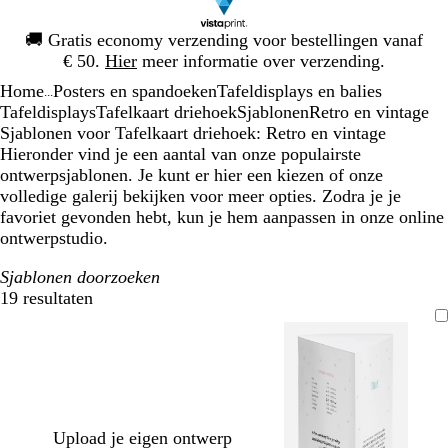
Dia
🚚
Gratis economy verzending voor bestellingen vanaf
1
€ 50.
Hier
meer informatie over verzending.
van
Home
Posters en spandoeken
Tafeldisplays en balies
1
...
Tafeldisplays
Tafelkaart driehoek
Sjablonen
Retro en vintage
Sjablonen voor Tafelkaart driehoek: Retro en vintage
Hieronder vind je een aantal van onze populairste
ontwerpsjablonen. Je kunt er hier een kiezen of onze
volledige galerij bekijken voor meer opties. Zodra je je
favoriet gevonden hebt, kun je hem aanpassen in onze online
ontwerpstudio.
Sjablonen doorzoeken
19 resultaten
Filters
Upload je eigen ontwerp