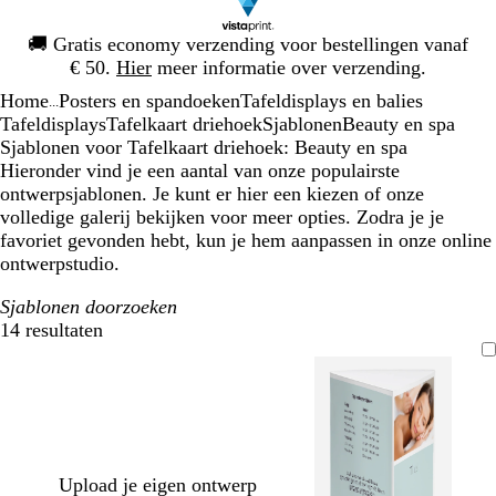
Dia
🚚
Gratis economy verzending voor bestellingen vanaf
1
€ 50.
Hier
meer informatie over verzending.
van
Home
Posters en spandoeken
Tafeldisplays en balies
1
...
Tafeldisplays
Tafelkaart driehoek
Sjablonen
Beauty en spa
Sjablonen voor Tafelkaart driehoek: Beauty en spa
Hieronder vind je een aantal van onze populairste
ontwerpsjablonen. Je kunt er hier een kiezen of onze
volledige galerij bekijken voor meer opties. Zodra je je
favoriet gevonden hebt, kun je hem aanpassen in onze online
ontwerpstudio.
Sjablonen doorzoeken
14 resultaten
Filters
Upload je eigen ontwerp