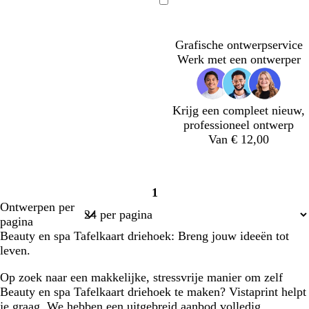
r
o
l
o
o
Bezig
è
n
a
n
n
met
m
k
d
k
k
laden
Grafische ontwerpservice
e
e
g
e
e
Werk met een ontwerper
r
r
r
r
g
o
b
b
r
e
r
l
i
n
u
a
Krijg een compleet nieuw,
j
i
u
professioneel ontwerp
s
n
w
Van € 12,00
l
l
l
l
l
1
i
i
i
i
i
Pagina
Ontwerpen per
c
c
c
c
c
1
pagina
h
h
h
h
h
Beauty en spa Tafelkaart driehoek: Breng jouw ideeën tot
t
t
t
t
t
leven.
g
g
g
g
g
r
r
r
r
r
Op zoek naar een makkelijke, stressvrije manier om zelf
i
i
i
i
i
Beauty en spa Tafelkaart driehoek te maken? Vistaprint helpt
j
j
j
j
j
je graag. We hebben een uitgebreid aanbod volledig