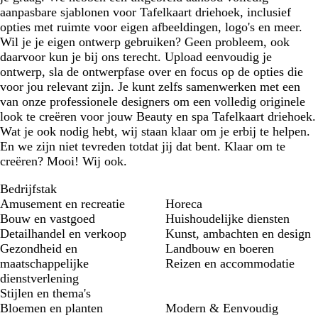
s
s
s
s
s
aanpasbare sjablonen voor Tafelkaart driehoek, inclusief
opties met ruimte voor eigen afbeeldingen, logo's en meer.
Wil je je eigen ontwerp gebruiken? Geen probleem, ook
daarvoor kun je bij ons terecht. Upload eenvoudig je
ontwerp, sla de ontwerpfase over en focus op de opties die
voor jou relevant zijn. Je kunt zelfs samenwerken met een
van onze professionele designers om een volledig originele
look te creëren voor jouw Beauty en spa Tafelkaart driehoek.
Wat je ook nodig hebt, wij staan klaar om je erbij te helpen.
En we zijn niet tevreden totdat jij dat bent. Klaar om te
creëren? Mooi! Wij ook.
Bedrijfstak
Amusement en recreatie
Horeca
Bouw en vastgoed
Huishoudelijke diensten
Detailhandel en verkoop
Kunst, ambachten en design
Gezondheid en
Landbouw en boeren
maatschappelijke
Reizen en accommodatie
dienstverlening
Stijlen en thema's
Bloemen en planten
Modern & Eenvoudig