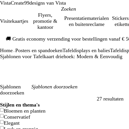
VistaCreate
99designs van Vista
Flyers,
Presentatiematerialen
Stickers
Visitekaartjes
promotie &
en buitenreclame
etikett
kantoor
Dia
🚚
Gratis economy verzending voor bestellingen vanaf € 
1
van
Home
Posters en spandoeken
Tafeldisplays en balies
Tafeldis
1
...
Sjablonen voor Tafelkaart driehoek: Modern & Eenvoudig
Sjablonen
doorzoeken
27 resultaten
Filters
Stijlen en thema's
Bloemen en planten
Conservatief
Elegant