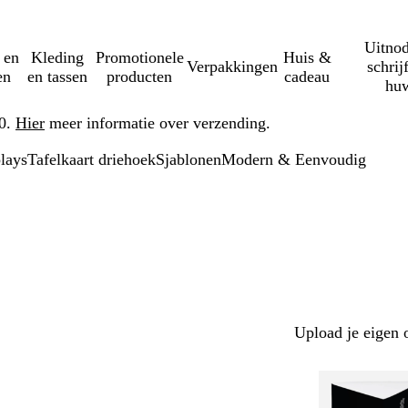
Uitnod
 en
Kleding
Promotionele
Huis &
Verpakkingen
schrij
en
en tassen
producten
cadeau
huw
50.
Hier
meer informatie over verzending.
plays
Tafelkaart driehoek
Sjablonen
Modern & Eenvoudig
Upload je eigen 