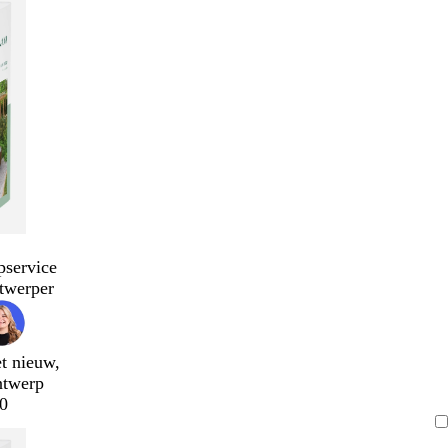
pservice
twerper
t nieuw,
ntwerp
0