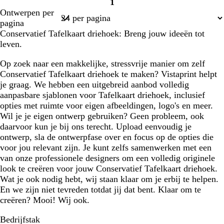
1
w
i
i
o
i
Pagina
Ontwerpen per
a
j
t
n
t
1
pagina
r
n
k
Conservatief Tafelkaart driehoek: Breng jouw ideeën tot
t
r
e
leven.
o
r
o
g
Op zoek naar een makkelijke, stressvrije manier om zelf
d
r
Conservatief Tafelkaart driehoek te maken? Vistaprint helpt
i
je graag. We hebben een uitgebreid aanbod volledig
j
aanpasbare sjablonen voor Tafelkaart driehoek, inclusief
s
opties met ruimte voor eigen afbeeldingen, logo's en meer.
Wil je je eigen ontwerp gebruiken? Geen probleem, ook
daarvoor kun je bij ons terecht. Upload eenvoudig je
ontwerp, sla de ontwerpfase over en focus op de opties die
voor jou relevant zijn. Je kunt zelfs samenwerken met een
van onze professionele designers om een volledig originele
look te creëren voor jouw Conservatief Tafelkaart driehoek.
Wat je ook nodig hebt, wij staan klaar om je erbij te helpen.
En we zijn niet tevreden totdat jij dat bent. Klaar om te
creëren? Mooi! Wij ook.
Bedrijfstak