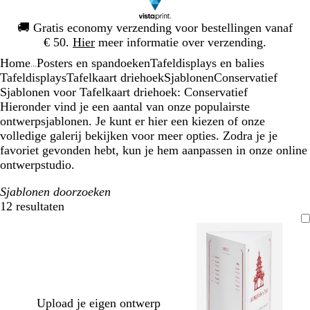
Dia
🚚
Gratis economy verzending voor bestellingen vanaf
1
€ 50.
Hier
meer informatie over verzending.
van
Home
Posters en spandoeken
Tafeldisplays en balies
1
...
Tafeldisplays
Tafelkaart driehoek
Sjablonen
Conservatief
Sjablonen voor Tafelkaart driehoek: Conservatief
Hieronder vind je een aantal van onze populairste
ontwerpsjablonen. Je kunt er hier een kiezen of onze
volledige galerij bekijken voor meer opties. Zodra je je
favoriet gevonden hebt, kun je hem aanpassen in onze online
ontwerpstudio.
Sjablonen doorzoeken
12 resultaten
Filters
Upload je eigen ontwerp