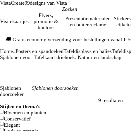
VistaCreate
99designs van Vista
Flyers,
Presentatiematerialen
Stickers
Visitekaartjes
promotie &
en buitenreclame
etikett
kantoor
Dia
🚚
Gratis economy verzending voor bestellingen vanaf € 
1
van
Home
Posters en spandoeken
Tafeldisplays en balies
Tafeldis
1
...
Sjablonen voor Tafelkaart driehoek: Natuur en landschap
Sjablonen
doorzoeken
9 resultaten
Filters
Stijlen en thema's
Bloemen en planten
Conservatief
Elegant