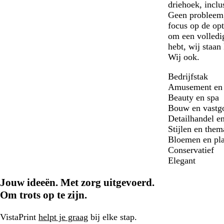
driehoek, inclu
Geen probleem,
focus op de opt
om een volledig
hebt, wij staan
Wij ook.
Bedrijfstak
Amusement en r
Beauty en spa
Bouw en vastg
Detailhandel e
Stijlen en them
Bloemen en pl
Conservatief
Elegant
Jouw ideeën. Met zorg uitgevoerd.
Om trots op te zijn.
VistaPrint
helpt je graag
bij elke stap.