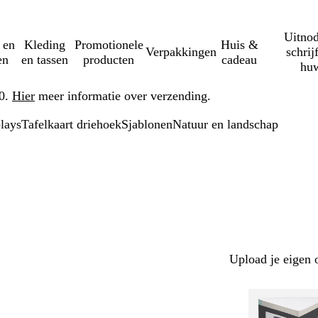
Uitnod
 en
Kleding
Promotionele
Huis &
Verpakkingen
schrij
en
en tassen
producten
cadeau
huw
50.
Hier
meer informatie over verzending.
plays
Tafelkaart driehoek
Sjablonen
Natuur en landschap
Upload je eigen 