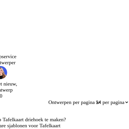
pservice
twerper
t nieuw,
ntwerp
0
Ontwerpen per pagina
p Tafelkaart driehoek te maken?
are sjablonen voor Tafelkaart