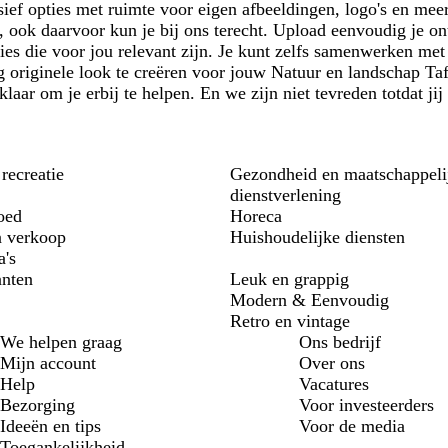
sief opties met ruimte voor eigen afbeeldingen, logo's en mee
 ook daarvoor kun je bij ons terecht. Upload eenvoudig je on
ies die voor jou relevant zijn. Je kunt zelfs samenwerken met
 originele look te creëren voor jouw Natuur en landschap Taf
 klaar om je erbij te helpen. En we zijn niet tevreden totdat j
ecreatie
Gezondheid en maatschappeli
dienstverlening
oed
Horeca
n verkoop
Huishoudelijke diensten
a's
anten
Leuk en grappig
Modern & Eenvoudig
Retro en vintage
We helpen graag
Ons bedrijf
Mijn account
Over ons
Help
Vacatures
Bezorging
Voor investeerders
Ideeën en tips
Voor de media
Toegankelijkheid