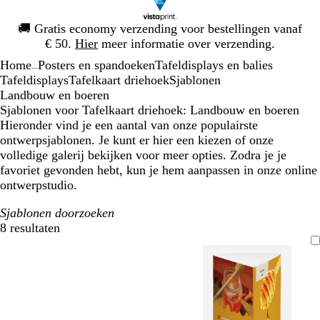
Dia
🚚
Gratis economy verzending voor bestellingen vanaf
1
€ 50.
Hier
meer informatie over verzending.
van
Home
Posters en spandoeken
Tafeldisplays en balies
1
...
Tafeldisplays
Tafelkaart driehoek
Sjablonen
Landbouw en boeren
Sjablonen voor Tafelkaart driehoek: Landbouw en boeren
Hieronder vind je een aantal van onze populairste
ontwerpsjablonen. Je kunt er hier een kiezen of onze
volledige galerij bekijken voor meer opties. Zodra je je
favoriet gevonden hebt, kun je hem aanpassen in onze online
ontwerpstudio.
Sjablonen doorzoeken
8 resultaten
Filters