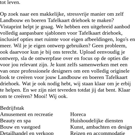
tot leven.
r
o
Op zoek naar een makkelijke, stressvrije manier om zelf
e
Landbouw en boeren Tafelkaart driehoek te maken?
n
Vistaprint helpt je graag. We hebben een uitgebreid aanbod
volledig aanpasbare sjablonen voor Tafelkaart driehoek,
inclusief opties met ruimte voor eigen afbeeldingen, logo's en
meer. Wil je je eigen ontwerp gebruiken? Geen probleem,
ook daarvoor kun je bij ons terecht. Upload eenvoudig je
ontwerp, sla de ontwerpfase over en focus op de opties die
voor jou relevant zijn. Je kunt zelfs samenwerken met een
van onze professionele designers om een volledig originele
look te creëren voor jouw Landbouw en boeren Tafelkaart
driehoek. Wat je ook nodig hebt, wij staan klaar om je erbij
te helpen. En we zijn niet tevreden totdat jij dat bent. Klaar
om te creëren? Mooi! Wij ook.
Bedrijfstak
Amusement en recreatie
Horeca
Beauty en spa
Huishoudelijke diensten
Bouw en vastgoed
Kunst, ambachten en design
Detailhandel en verkoop
Reizen en accommodatie