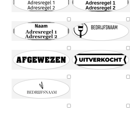
Bezig
met
laden
Bezig
Bezig
met
met
laden
laden