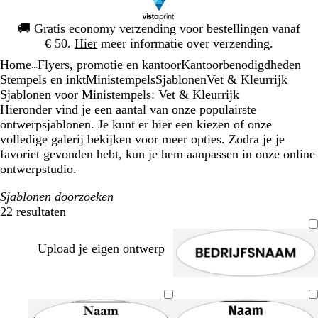
Dia
🚚
Gratis economy verzending voor bestellingen vanaf
1
€ 50.
Hier
meer informatie over verzending.
van
Home
Flyers, promotie en kantoor
Kantoorbenodigdheden
1
...
Stempels en inkt
Ministempels
Sjablonen
Vet & Kleurrijk
Sjablonen voor Ministempels: Vet & Kleurrijk
Hieronder vind je een aantal van onze populairste
ontwerpsjablonen. Je kunt er hier een kiezen of onze
volledige galerij bekijken voor meer opties. Zodra je je
favoriet gevonden hebt, kun je hem aanpassen in onze online
ontwerpstudio.
Sjablonen doorzoeken
22 resultaten
Filters
Upload je eigen ontwerp