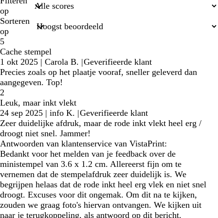
zoekopdrachten
Filteren
op
Sorteren
op
5
Cache stempel
1 okt 2025
|
Carola B.
|
Geverifieerde klant
Precies zoals op het plaatje vooraf, sneller geleverd dan
aangegeven. Top!
2
Leuk, maar inkt vlekt
24 sep 2025
|
info K.
|
Geverifieerde klant
Zeer duidelijke afdruk, maar de rode inkt vlekt heel erg /
droogt niet snel. Jammer!
Antwoorden van klantenservice van VistaPrint:
Bedankt voor het melden van je feedback over de
ministempel van 3.6 x 1.2 cm. Allereerst fijn om te
vernemen dat de stempelafdruk zeer duidelijk is. We
begrijpen helaas dat de rode inkt heel erg vlek en niet snel
droogt. Excuses voor dit ongemak. Om dit na te kijken,
zouden we graag foto's hiervan ontvangen. We kijken uit
naar je terugkoppeling, als antwoord op dit bericht.