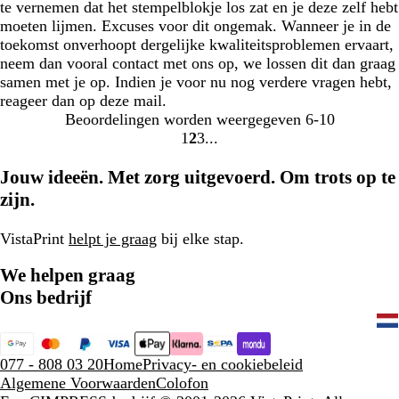
te vernemen dat het stempelblokje los zat en je deze zelf hebt
moeten lijmen. Excuses voor dit ongemak. Wanneer je in de
toekomst onverhoopt dergelijke kwaliteitsproblemen ervaart,
neem dan vooral contact met ons op, we lossen dit dan graag
samen met je op. Indien je voor nu nog verdere vragen hebt,
reageer dan op deze mail.
Beoordelingen worden weergegeven
6-10
1
2
3
Naar
Naar
Naar
pagina
pagina
pagina
Jouw ideeën. Met zorg uitgevoerd. Om trots op te
zijn.
VistaPrint
helpt je graag
bij elke stap.
We helpen graag
Ons bedrijf
077 - 808 03 20
Home
Privacy- en cookiebeleid
Algemene Voorwaarden
Colofon