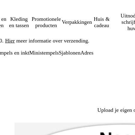
Uitnod
 en
Kleding
Promotionele
Huis &
Verpakkingen
schrij
en
en tassen
producten
cadeau
huw
50.
Hier
meer informatie over verzending.
mpels en inkt
Ministempels
Sjablonen
Adres
Upload je eigen 