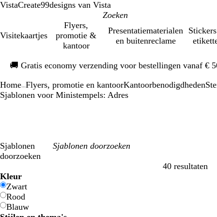
VistaCreate
99designs van Vista
Flyers,
Presentatiematerialen
Stickers
Visitekaartjes
promotie &
en buitenreclame
etikett
kantoor
Dia
🚚
Gratis economy verzending voor bestellingen vanaf € 
1
van
Home
Flyers, promotie en kantoor
Kantoorbenodigdheden
Ste
1
...
Sjablonen voor Ministempels: Adres
Sjablonen
doorzoeken
40 resultaten
Filters
Kleur
Zwart
Rood
Blauw