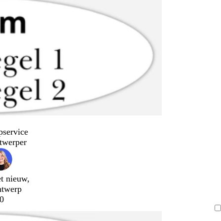
pservice
twerper
t nieuw,
ntwerp
0