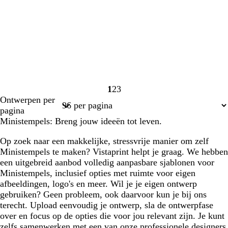
1
2
3
Pagina
Pagina
Pagina
Ontwerpen per
1
2
3
pagina
Ministempels: Breng jouw ideeën tot leven.
Op zoek naar een makkelijke, stressvrije manier om zelf
Ministempels te maken? Vistaprint helpt je graag. We hebben
een uitgebreid aanbod volledig aanpasbare sjablonen voor
Ministempels, inclusief opties met ruimte voor eigen
afbeeldingen, logo's en meer. Wil je je eigen ontwerp
gebruiken? Geen probleem, ook daarvoor kun je bij ons
terecht. Upload eenvoudig je ontwerp, sla de ontwerpfase
over en focus op de opties die voor jou relevant zijn. Je kunt
zelfs samenwerken met een van onze professionele designers