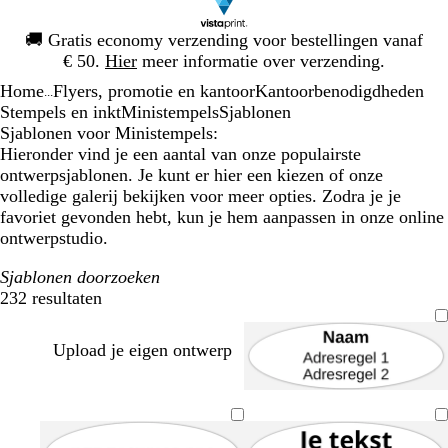
Dia
🚚
Gratis economy verzending voor bestellingen vanaf
1
€ 50.
Hier
meer informatie over verzending.
van
Home
Flyers, promotie en kantoor
Kantoorbenodigdheden
1
...
Stempels en inkt
Ministempels
Sjablonen
Sjablonen voor Ministempels:
Hieronder vind je een aantal van onze populairste
ontwerpsjablonen. Je kunt er hier een kiezen of onze
volledige galerij bekijken voor meer opties. Zodra je je
favoriet gevonden hebt, kun je hem aanpassen in onze online
ontwerpstudio.
Sjablonen doorzoeken
232 resultaten
Filters
Upload je eigen ontwerp