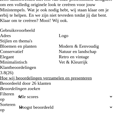
om een volledig originele look te creëren voor jouw
Ministempels. Wat je ook nodig hebt, wij staan klaar om je
erbij te helpen. En we zijn niet tevreden totdat jij dat bent.
Klaar om te creëren? Mooi! Wij ook.
Gebruiksvoorbeeld
Adres
Logo
Stijlen en thema's
Bloemen en planten
Modern & Eenvoudig
Conservatief
Natuur en landschap
Elegant
Retro en vintage
Minimalistisch
Vet & Kleurrijk
Klantbeoordelingen
26
3.8
(
26
)
klantbeoordelingen
Hoe wij beoordelingen verzamelen en presenteren
Beoordeeld door 26 klanten
Mijn
zoekopdrachten
Filteren
op
Sorteren
op