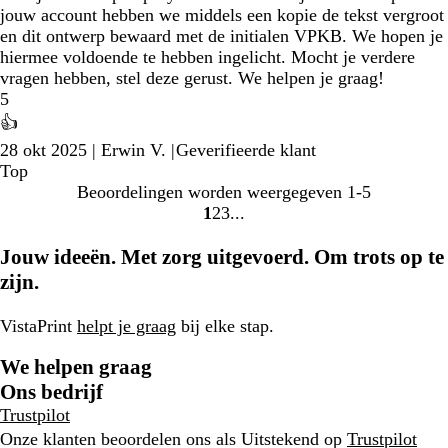
jouw account hebben we middels een kopie de tekst vergroot
en dit ontwerp bewaard met de initialen VPKB. We hopen je
hiermee voldoende te hebben ingelicht. Mocht je verdere
vragen hebben, stel deze gerust. We helpen je graag!
5
👍
28 okt 2025
|
Erwin V.
|
Geverifieerde klant
Top
Beoordelingen worden weergegeven
1-5
1
2
3
Naar
Naar
Naar
pagina
pagina
pagina
Jouw ideeën. Met zorg uitgevoerd. Om trots op te
zijn.
VistaPrint
helpt je graag
bij elke stap.
We helpen graag
Ons bedrijf
Trustpilot
Onze klanten beoordelen ons als Uitstekend op
Trustpilot