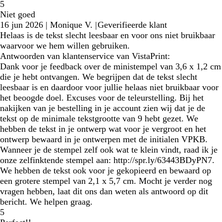
5
Niet goed
16 jun 2026
|
Monique V.
|
Geverifieerde klant
Helaas is de tekst slecht leesbaar en voor ons niet bruikbaar
waarvoor we hem willen gebruiken.
Antwoorden van klantenservice van VistaPrint:
Dank voor je feedback over de ministempel van 3,6 x 1,2 cm
die je hebt ontvangen. We begrijpen dat de tekst slecht
leesbaar is en daardoor voor jullie helaas niet bruikbaar voor
het beoogde doel. Excuses voor de teleurstelling. Bij het
nakijken van je bestelling in je account zien wij dat je de
tekst op de minimale tekstgrootte van 9 hebt gezet. We
hebben de tekst in je ontwerp wat voor je vergroot en het
ontwerp bewaard in je ontwerpen met de initialen VPKB.
Wanneer je de stempel zelf ook wat te klein vindt, raad ik je
onze zelfinktende stempel aan: http://spr.ly/63443BDyPN7.
We hebben de tekst ook voor je gekopieerd en bewaard op
een grotere stempel van 2,1 x 5,7 cm. Mocht je verder nog
vragen hebben, laat dit ons dan weten als antwoord op dit
bericht. We helpen graag.
5