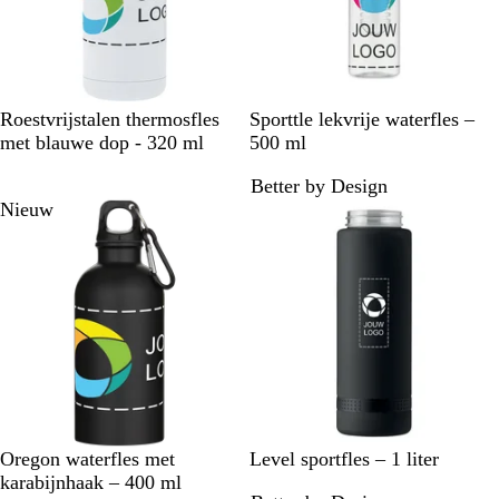
t
z
e
a
t
u
e
n
u
w
w
W
Z
K
W
Roestvrijstalen thermosfles
Sporttle lekvrije waterfles –
i
w
o
i
met blauwe dop - 320 ml
500 ml
t
a
n
t
Better by Design
/
r
i
Nieuw
b
t
n
l
g
a
s
u
b
w
l
a
u
w
Z
W
K
G
Z
T
G
B
W
Oregon waterfles met
Level sportfles – 1 liter
w
i
o
r
w
u
r
l
i
karabijnhaak – 400 ml