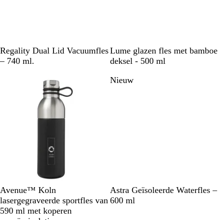
u
w
Z
S
D
O
G
W
Regality Dual Lid Vacuumfles
Lume glazen fles met bamboe
w
t
u
c
r
i
– 740 ml.
deksel - 500 ml
a
a
i
e
i
t
Nieuw
r
a
n
a
j
t
l
a
s
b
n
l
b
a
l
u
a
w
u
w
E
B
W
Z
Z
W
M
Avenue™ Koln
Astra Geïsoleerde Waterfles –
g
l
i
i
w
i
a
lasergegraveerde sportfles van
600 ml
a
a
t
l
a
t
r
590 ml met koperen