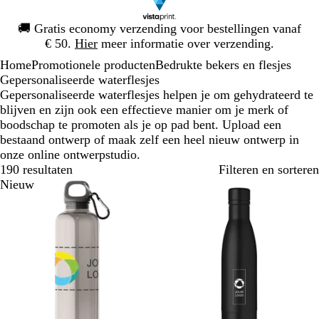
Dia
🚚
Gratis economy verzending voor bestellingen vanaf
1
€ 50.
Hier
meer informatie over verzending.
van
Home
Promotionele producten
Bedrukte bekers en flesjes
1
Gepersonaliseerde waterflesjes
Gepersonaliseerde waterflesjes helpen je om gehydrateerd te
blijven en zijn ook een effectieve manier om je merk of
boodschap te promoten als je op pad bent. Upload een
bestaand ontwerp of maak zelf een heel nieuw ontwerp in
onze online ontwerpstudio.
190 resultaten
Filteren en sorteren
Nieuw