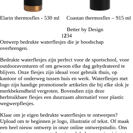
l
a
u
Z
C
G
Z
M
W
G
G
Elarin thermosfles - 530 ml
Coastan thermosfles – 915 ml
w
w
r
r
w
a
i
r
r
Better by Design
a
è
o
a
r
t
o
o
1
2
3
4
r
m
e
r
i
e
e
Naar
Naar
Naar
Naar
Ontwerp bedrukte waterflesjes die je boodschap
t
e
n
t
n
n
n
pagina
pagina
pagina
pagina
overbrengen.
e
b
b
l
Bedrukte waterflesjes zijn perfect voor de sportschool, voor
l
a
outdooravonturen of om gewoon elke dag gehydrateerd te
a
u
blijven. Onze flesjes zijn ideaal voor gebruik thuis, op
u
w
kantoor of onderweg tussen huis en werk. Waterflesjes met
w
logo zijn handige promotionele artikelen die bij elke slok je
merkbekendheid vergroten. Bovendien zijn deze
herbruikbare flesjes een duurzaam alternatief voor plastic
wegwerpflesjes.
Klaar om je eigen bedrukte waterflesjes te ontwerpen?
Upload om te beginnen je logo, illustratie of tekst. Of maak
een heel nieuw ontwerp in onze online ontwerpstudio. Ons