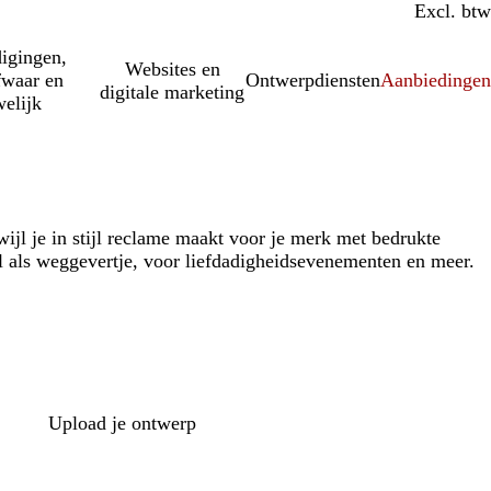
Incl. btw
Excl. btw
igingen,
Websites en
fwaar en
Ontwerpdiensten
Aanbiedinge
digitale marketing
elijk
wijl je in stijl reclame maakt voor je merk met bedrukte
l als weggevertje, voor liefdadigheidsevenementen en meer.
Upload je ontwerp