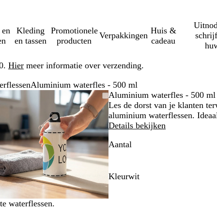
Uitnod
 en
Kleding
Promotionele
Huis &
Verpakkingen
schrij
en
en tassen
producten
cadeau
huw
50.
Hier
meer informatie over verzending.
erflessen
Aluminium waterfles - 500 ml
Zoombare
Gezoomd
Gebruik
Klik
Aluminium waterfles - 500 ml
afbeelding
tot
plus-
om
Les de dorst van je klanten ter
minimum
en
uit
aluminium waterflessen. Ideaa
mintoetsen
te
Details bekijken
om
vouwen
Aantal
te
zoomen
en
pijltjestoetsen
Kleur
wit
om
w
te
i
te waterflessen.
zwenken
t