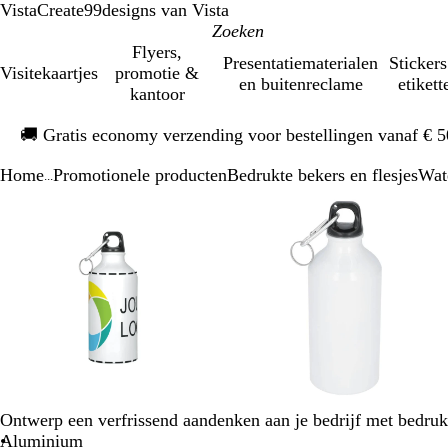
VistaCreate
99designs van Vista
Flyers,
Presentatiematerialen
Stickers
Visitekaartjes
promotie &
en buitenreclame
etikett
kantoor
Dia
🚚
Gratis economy verzending voor bestellingen vanaf € 
1
van
Home
Promotionele producten
Bedrukte bekers en flesjes
Wat
1
...
Dia
Zoombare
Gezoomd
Gebruik
Klik
Zoombare
Gezoomd
Gebruik
Klik
1
afbeelding
tot
plus-
om
afbeelding
tot
plus-
om
van
minimum
en
uit
minimum
en
uit
3
mintoetsen
te
mintoetsen
te
om
vouwen
om
vouwen
te
te
zoomen
zoomen
en
en
pijltjestoetsen
pijltjestoetsen
om
om
te
te
Ontwerp een verfrissend aandenken aan je bedrijf met bedruk
zwenken
zwenken
Aluminium