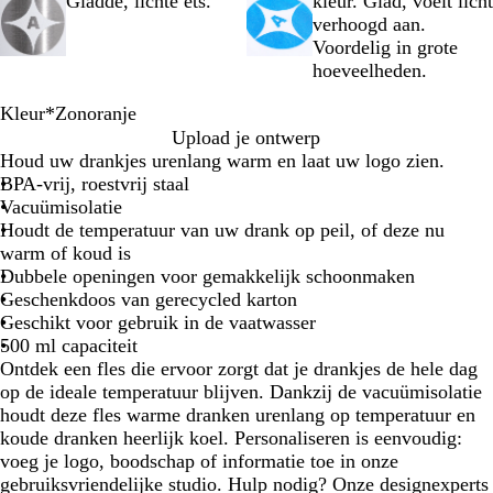
Gladde, lichte ets.
kleur. Glad, voelt licht
verhoogd aan.
Voordelig in grote
hoeveelheden.
Kleur
*
Zonoranje
Z
O
Z
Z
B
S
H
Upload je ontwerp
w
c
o
a
o
t
e
Houd uw drankjes urenlang warm en laat uw logo zien.
a
e
n
n
s
e
m
BPA-vrij, roestvrij staal
r
a
o
d
g
e
e
Vacuümisolatie
t
a
r
s
r
n
l
Houdt de temperatuur van uw drank op peil, of deze nu
n
a
t
o
g
s
warm of koud is
b
n
e
e
r
b
Dubbele openingen voor gemakkelijk schoonmaken
l
j
e
n
i
l
Geschenkdoos van gerecycled karton
a
e
n
j
a
Geschikt voor gebruik in de vaatwasser
u
s
u
500 ml capaciteit
w
w
Ontdek een fles die ervoor zorgt dat je drankjes de hele dag
op de ideale temperatuur blijven. Dankzij de vacuümisolatie
houdt deze fles warme dranken urenlang op temperatuur en
koude dranken heerlijk koel. Personaliseren is eenvoudig:
voeg je logo, boodschap of informatie toe in onze
gebruiksvriendelijke studio. Hulp nodig? Onze designexperts