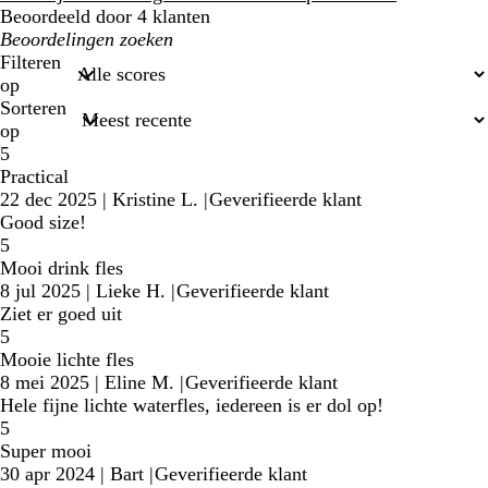
Beoordeeld door 4 klanten
Mijn
zoekopdrachten
Filteren
op
Sorteren
op
5
Practical
22 dec 2025
|
Kristine L.
|
Geverifieerde klant
Good size!
5
Mooi drink fles
8 jul 2025
|
Lieke H.
|
Geverifieerde klant
Ziet er goed uit
5
Mooie lichte fles
8 mei 2025
|
Eline M.
|
Geverifieerde klant
Hele fijne lichte waterfles, iedereen is er dol op!
5
Super mooi
30 apr 2024
|
Bart
|
Geverifieerde klant