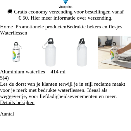
Dia
🚚
Gratis economy verzending voor bestellingen vanaf
1
€ 50.
Hier
meer informatie over verzending.
van
Home
Promotionele producten
Bedrukte bekers en flesjes
1
...
Waterflessen
Dia
Zoombare
Gezoomd
Gebruik
Klik
Zoombare
Gezoomd
Gebruik
Klik
Zoombare
Gezoomd
Gebruik
Klik
Zoomba
Gezoo
Gebrui
Klik
1
afbeelding
tot
plus-
om
afbeelding
tot
plus-
om
afbeelding
tot
plus-
om
afbeeld
tot
plus-
om
van
minimum
en
uit
minimum
en
uit
minimum
en
uit
minim
en
uit
4
mintoetsen
te
mintoetsen
te
mintoetsen
te
mintoet
te
om
vouwen
om
vouwen
om
vouwen
om
vouwen
te
te
te
te
Aluminium waterfles – 414 ml
zoomen
zoomen
zoomen
zoomen
Lees
5
(
4
)
en
en
en
en
4
Les de dorst van je klanten terwijl je in stijl reclame maakt
pijltjestoetsen
pijltjestoetsen
pijltjestoetsen
pijltjes
klantbeoordelingen
voor je merk met bedrukte waterflessen. Ideaal als
om
om
om
om
weggevertje, voor liefdadigheidsevenementen en meer.
te
te
te
te
Details bekijken
zwenken
zwenken
zwenken
zwenke
Aantal