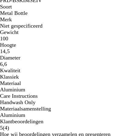
PRD-BSKIMSEIV
Soort
Metal Bottle
Merk
Niet gespecificeerd
Gewicht
100
Hoogte
14,5
Diameter
6,6
Kwaliteit
Klassiek
Materiaal
Aluminium
Care Instructions
Handwash Only
Materiaalsamenstelling
Aluminium
Klantbeoordelingen
4
5
(
4
)
klantbeoordelingen
Hoe wij beoordelingen verzamelen en presenteren