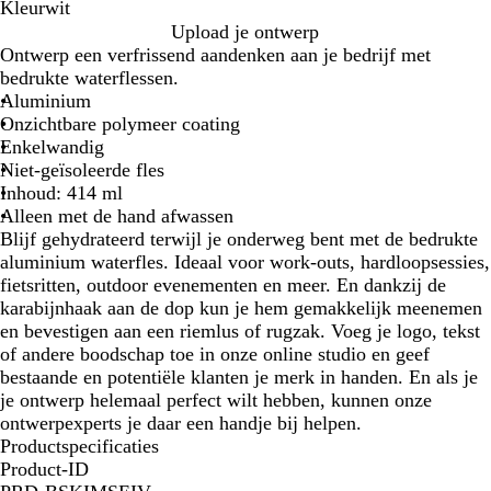
Kleur
wit
w
Upload je ontwerp
i
Ontwerp een verfrissend aandenken aan je bedrijf met
t
bedrukte waterflessen.
Aluminium
Onzichtbare polymeer coating
Enkelwandig
Niet-geïsoleerde fles
Inhoud: 414 ml
Alleen met de hand afwassen
Blijf gehydrateerd terwijl je onderweg bent met de bedrukte
aluminium waterfles. Ideaal voor work-outs, hardloopsessies,
fietsritten, outdoor evenementen en meer. En dankzij de
karabijnhaak aan de dop kun je hem gemakkelijk meenemen
en bevestigen aan een riemlus of rugzak. Voeg je logo, tekst
of andere boodschap toe in onze online studio en geef
bestaande en potentiële klanten je merk in handen. En als je
je ontwerp helemaal perfect wilt hebben, kunnen onze
ontwerpexperts je daar een handje bij helpen.
Productspecificaties
Product-ID