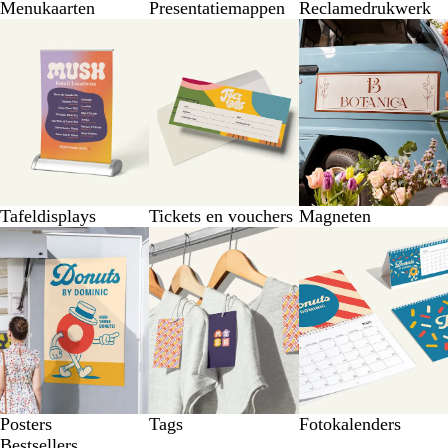
Menukaarten
Presentatiemappen
Reclamedrukwerk
Tafeldisplays
Tickets en vouchers
Magneten
Posters
Tags
Fotokalenders
Bestsellers