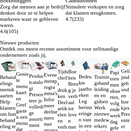
Boekenleggers
Cadeaubonnen
Zorg dat mensen aan je bedrijf
Stimuleer verkopen en zorg
denken door ze te helpen
dat klanten terugkomen.
markeren waar ze gebleven
4.7
(
233
)
waren.
4.6
(
105
)
Nieuwe producten
Ontdek ons meest recente assortiment voor zelfstandige
ondernemers zoals jij.
Dia's
Nieuw
Nieuw
Nieuw
Nieuw
1
Geli
Boe
Tijds
Papi
t/m
Genie
Evene
Produc
Bedru
Trainin
jmd
Behand
ken
chrif
eren
2
te
mentp
tcatalo
kte
gshand
geb
elings
Bren
t
men
van
menu
rogra
gi
jaarbo
leiding
ond
menuk
g je
druk
ukaa
10
kaart
mma's
Presen
eken
en en
en
aarten
verh
ken
rten,
en
Infor
teer je
Leg
gidsen
boe
Help
aal
Deel
volg
Geef
meer
volledi
herinn
Werk
kjes
klanten
tot
artik
ende
gaste
deelne
ge
eringe
nieuwe
Pres
om hun
leve
elen
werk
n een
mers
assorti
n vast
medew
ente
behand
n
en
dag
menu
met
ment
in een
erkers
er
eling te
met
verh
gele
dat
progra