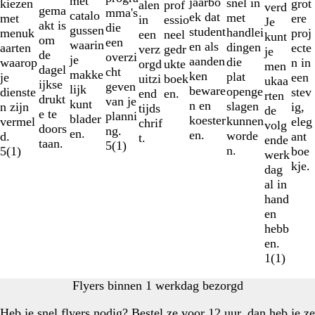
met
jaarbo
snel in
grot
kiezen
prof
alen
verd
gema
mma's
catalo
ek dat
met
ere
met
essio
in
Je
akt is
die
gussen
student
handlei
proj
menuk
neel
een
kunt
om
een
waarin
en als
dingen
ecte
aarten
gedr
verz
je
de
overzi
je
aanden
die
n in
waarop
ukte
orgd
men
dagel
cht
makke
ken
plat
een
je
boek
uitzi
ukaa
ijkse
geven
lijk
beware
openge
stev
dienste
en.
end
rten
drukt
van je
kunt
n en
slagen
ig,
n zijn
tijds
de
e te
planni
blader
koester
kunnen
eleg
vermel
chrif
volg
doors
ng.
en.
en.
worde
ant
d.
t.
ende
taan.
5
(
1
)
n.
boe
5
(
1
)
werk
kje.
dag
al in
hand
en
hebb
en.
1
(
1
)
Flyers binnen 1 werkdag bezorgd
Heb je snel flyers nodig? Bestel ze voor 12 uur, dan heb je ze