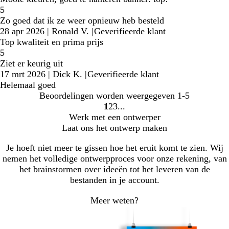
5
Zo goed dat ik ze weer opnieuw heb besteld
28 apr 2026
|
Ronald V.
|
Geverifieerde klant
Top kwaliteit en prima prijs
5
Ziet er keurig uit
17 mrt 2026
|
Dick K.
|
Geverifieerde klant
Helemaal goed
Beoordelingen worden weergegeven
1-5
1
2
3
ga
ga
ga
Werk met een ontwerper
naar
naar
naar
Laat ons het ontwerp maken
pagina
pagina
pagina
1
2
3
Je hoeft niet meer te gissen hoe het eruit komt te zien. Wij
nemen het volledige ontwerpproces voor onze rekening, van
het brainstormen over ideeën tot het leveren van de
bestanden in je account.
Meer weten?