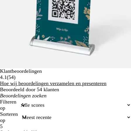
Klantbeoordelingen
54
4.1
(
54
)
klantbeoordelingen
Hoe wij beoordelingen verzamelen en presenteren
Beoordeeld door 54 klanten
Mijn
zoekopdrachten
Filteren
op
Sorteren
op
5