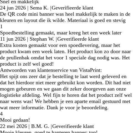
Snel en makkelijk
24 jun 2026
|
Sema K.
|
Geverifieerde klant
De QR code mini banner was heel makkelijk te maken in de
kleuren en layout die ik wilde. Materiaal is goed en stevig
1
Spoedbestelling gemaakt, maar kreeg het een week later
11 jun 2026
|
Stephan W.
|
Geverifieerde klant
Extra kosten gemaakt voor een spoedlevering, maar het
product kwam een week laten. Het product kon zo door naar
de prullenbak omdat het voor 1 speciale dag nodig was. Het
product is zelf wel goed!
Antwoorden van klantenservice van VistaPrint:
Het spijt ons zeer dat je bestelling te laat werd geleverd en
dat het hierdoor niet meer gebruikt kon worden. Dit had niet
mogen gebeuren en we gaan dit zeker doorgeven aan onze
logistieke afdeling. Wel fijn te horen dat het product zelf wel
naar wens was! We hebben je een aparte email gestuurd met
wat meer informatie. Dank je voor je beoordeling.
4
Mooi gedaan!
22 mei 2026
|
B.M. G.
|
Geverifieerde klant
Mooie kleuren, goed te hanteren banner: top!