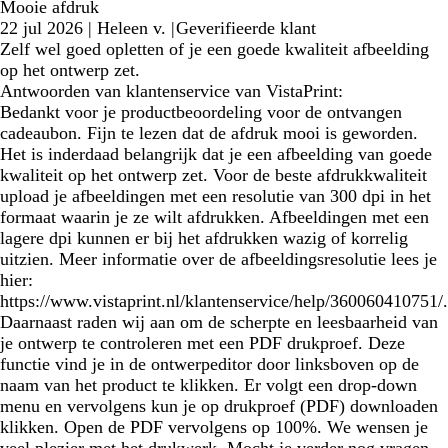
Mooie afdruk
22 jul 2026
|
Heleen v.
|
Geverifieerde klant
Zelf wel goed opletten of je een goede kwaliteit afbeelding
op het ontwerp zet.
Antwoorden van klantenservice van VistaPrint:
Bedankt voor je productbeoordeling voor de ontvangen
cadeaubon. Fijn te lezen dat de afdruk mooi is geworden.
Het is inderdaad belangrijk dat je een afbeelding van goede
kwaliteit op het ontwerp zet. Voor de beste afdrukkwaliteit
upload je afbeeldingen met een resolutie van 300 dpi in het
formaat waarin je ze wilt afdrukken. Afbeeldingen met een
lagere dpi kunnen er bij het afdrukken wazig of korrelig
uitzien. Meer informatie over de afbeeldingsresolutie lees je
hier:
https://www.vistaprint.nl/klantenservice/help/360060410751/.
Daarnaast raden wij aan om de scherpte en leesbaarheid van
je ontwerp te controleren met een PDF drukproef. Deze
functie vind je in de ontwerpeditor door linksboven op de
naam van het product te klikken. Er volgt een drop-down
menu en vervolgens kun je op drukproef (PDF) downloaden
klikken. Open de PDF vervolgens op 100%. We wensen je
veel plezier met het drukwerk. Mocht je verder nog vragen