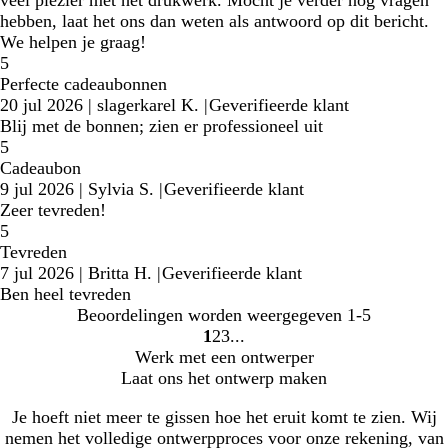
hebben, laat het ons dan weten als antwoord op dit bericht.
We helpen je graag!
5
Perfecte cadeaubonnen
20 jul 2026
|
slagerkarel K.
|
Geverifieerde klant
Blij met de bonnen; zien er professioneel uit
5
Cadeaubon
9 jul 2026
|
Sylvia S.
|
Geverifieerde klant
Zeer tevreden!
5
Tevreden
7 jul 2026
|
Britta H.
|
Geverifieerde klant
Ben heel tevreden
Beoordelingen worden weergegeven
1-5
1
2
3
Naar
Naar
Naar
Werk met een ontwerper
pagina
pagina
pagina
Laat ons het ontwerp maken
Je hoeft niet meer te gissen hoe het eruit komt te zien. Wij
nemen het volledige ontwerpproces voor onze rekening, van