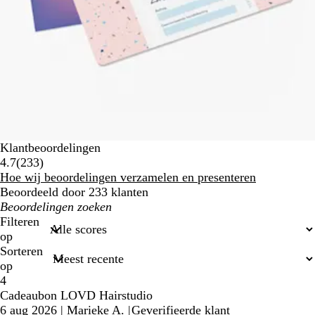
Klantbeoordelingen
233
4.7
(
233
)
klantbeoordelingen
Hoe wij beoordelingen verzamelen en presenteren
Beoordeeld door 233 klanten
Mijn
zoekopdrachten
Filteren
op
Sorteren
op
4
Cadeaubon LOVD Hairstudio
6 aug 2026
|
Marieke A.
|
Geverifieerde klant