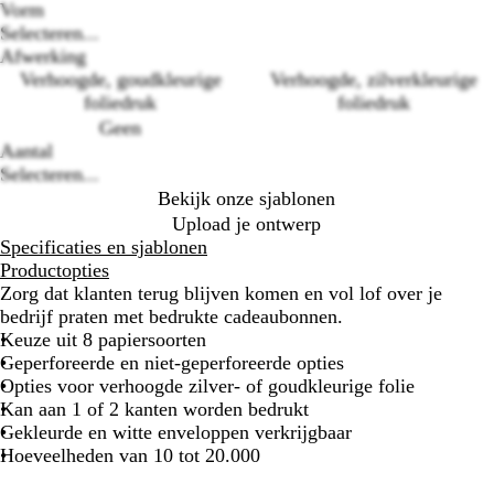
Vorm
Selecteren...
Loading
Afwerking
options
Verhoogde, goudkleurige
Verhoogde, zilverkleurige
foliedruk
foliedruk
Geen
Aantal
Selecteren...
Bekijk onze sjablonen
Upload je ontwerp
Specificaties en sjablonen
Productopties
Zorg dat klanten terug blijven komen en vol lof over je
bedrijf praten met bedrukte cadeaubonnen.
Keuze uit 8 papiersoorten
Geperforeerde en niet-geperforeerde opties
Opties voor verhoogde zilver- of goudkleurige folie
Kan aan 1 of 2 kanten worden bedrukt
Gekleurde en witte enveloppen verkrijgbaar
Hoeveelheden van 10 tot 20.000