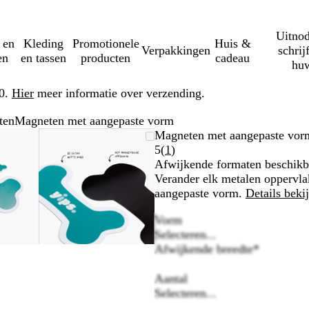
Uitnod
 en
Kleding
Promotionele
Huis &
Verpakkingen
schrij
en
en tassen
producten
cadeau
huw
50.
Hier
meer informatie over verzending.
ten
Magneten met aangepaste vorm
mbare
zoomd
ruik
k
Zoombare
Gezoomd
Gebruik
Klik
Magneten met aangepaste vor
eelding
-
afbeelding
tot
plus-
om
Lees
5
(
1
)
nimum
minimum
en
uit
1
Afwijkende formaten beschikb
toetsen
mintoetsen
te
klantbeoordelingen
Verander elk metalen oppervl
wen
om
vouwen
aangepaste vorm.
Details beki
te
Vorm
men
zoomen
Selecteren...
en
Afwijkende breedte
*
tjestoetsen
pijltjestoetsen
om
Aantal
te
Selecteren...
nken
zwenken