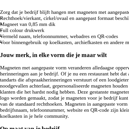
Zorg dat je bedrijf blijft hangen met magneten met aangepas
Rechthoek/vierkant, cirkel/ovaal en aangepast formaat besch
Magneet van 0,85 mm dik
Full colour drukwerk
Vermeld naam, telefoonnummer, webadres en QR-codes
Voor binnengebruik op koelkasten, archiefkasten en andere 
Jouw merk, in elke vorm die je maar wilt
Magneten met aangepaste vorm veranderen alledaagse opperv
herinneringen aan je bedrijf. Of je nu een restaurant hebt dat
tandarts die afspraakherinneringen verstuurt of een loodgiete
noodgevallen achterlaat, gepersonaliseerde magneten houden 
klanten die het hardst nodig hebben. Deze gestanste magnete
logo worden gemaakt, zodat je magneten voor je bedrijf kun
van de standaard rechthoeken. Magneten in aangepaste vorm 
bedrijfsnaam, telefoonnummer, website en QR-code zijn kle
koelkasten in je hele community.
Op maat van je bedrijf