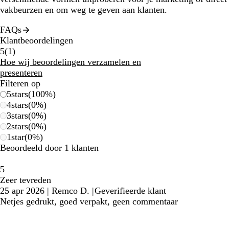
vakbeurzen en om weg te geven aan klanten.
FAQs
Klantbeoordelingen
1
5
(
1
)
klantbeoordelingen
Hoe wij beoordelingen verzamelen en
presenteren
Filteren op
5
stars
(
100
%)
4
stars
(
0
%)
3
stars
(
0
%)
2
stars
(
0
%)
1
star
(
0
%)
Beoordeeld door 1 klanten
5
Zeer tevreden
25 apr 2026
|
Remco D.
|
Geverifieerde klant
Netjes gedrukt, goed verpakt, geen commentaar