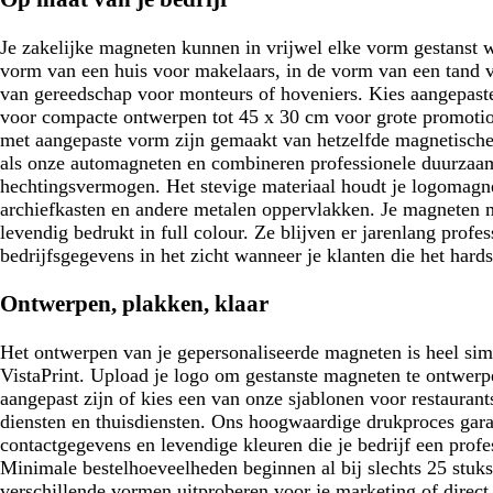
Je zakelijke magneten kunnen in vrijwel elke vorm gestanst 
vorm van een huis voor makelaars, in de vorm van een tand v
van gereedschap voor monteurs of hoveniers. Kies aangepast
voor compacte ontwerpen tot 45 x 30 cm voor grote promoti
met aangepaste vorm zijn gemaakt van hetzelfde magnetisch
als onze automagneten en combineren professionele duurzaam
hechtingsvermogen. Het stevige materiaal houdt je logomagne
archiefkasten en andere metalen oppervlakken. Je magneten
levendig bedrukt in full colour. Ze blijven er jarenlang profe
bedrijfsgegevens in het zicht wanneer je klanten die het hard
Ontwerpen, plakken, klaar
Het ontwerpen van je gepersonaliseerde magneten is heel si
VistaPrint. Upload je logo om gestanste magneten te ontwerpen
aangepast zijn of kies een van onze sjablonen voor restaurant
diensten en thuisdiensten. Ons hoogwaardige drukproces garan
contactgegevens en levendige kleuren die je bedrijf een profes
Minimale bestelhoeveelheden beginnen al bij slechts 25 stuks
verschillende vormen uitproberen voor je marketing of direct 