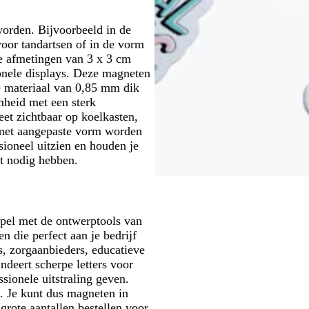
worden. Bijvoorbeeld in de
oor tandartsen of in de vorm
e afmetingen van 3 x 3 cm
onele displays. Deze magneten
e materiaal van 0,85 mm dik
heid met een sterk
et zichtbaar op koelkasten,
 met aangepaste vorm worden
ssioneel uitzien en houden je
st nodig hebben.
mpel met de ontwerptools van
 die perfect aan je bedrijf
s, zorgaanbieders, educatieve
deert scherpe letters voor
sionele uitstraling geven.
. Je kunt dus magneten in
grote aantallen bestellen voor