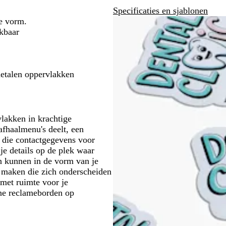
Specificaties en sjablonen
te vorm.
ikbaar
metalen oppervlakken
lakken in krachtige
 afhaalmenu's deelt, een
r die contactgegevens voor
je details op de plek waar
n kunnen in de vorm van je
t maken die zich onderscheiden
met ruimte voor je
ine reclameborden op