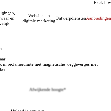
Incl. btw
Excl. btw
igingen,
Websites en
fwaar en
Ontwerpdiensten
Aanbiedinge
digitale marketing
elijk
m
aar
ak in reclameruimte met magnetische weggevertjes met
jken
Afwijkende hoogte
*
Loading
options
Upload je ontwerp