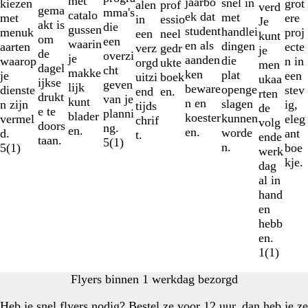
met
jaarbo
snel in
grot
kiezen
prof
alen
verd
gema
mma's
catalo
ek dat
met
ere
met
essio
in
Je
akt is
die
gussen
student
handlei
proj
menuk
neel
een
kunt
om
een
waarin
en als
dingen
ecte
aarten
gedr
verz
je
de
overzi
je
aanden
die
n in
waarop
ukte
orgd
men
dagel
cht
makke
ken
plat
een
je
boek
uitzi
ukaa
ijkse
geven
lijk
beware
openge
stev
dienste
en.
end
rten
drukt
van je
kunt
n en
slagen
ig,
n zijn
tijds
de
e te
planni
blader
koester
kunnen
eleg
vermel
chrif
volg
doors
ng.
en.
en.
worde
ant
d.
t.
ende
taan.
5
(
1
)
n.
boe
5
(
1
)
werk
kje.
dag
al in
hand
en
hebb
en.
1
(
1
)
Flyers binnen 1 werkdag bezorgd
Heb je snel flyers nodig? Bestel ze voor 12 uur, dan heb je ze