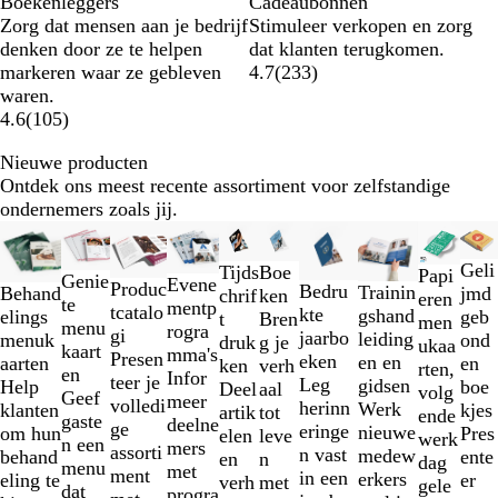
Boekenleggers
Cadeaubonnen
Zorg dat mensen aan je bedrijf
Stimuleer verkopen en zorg
denken door ze te helpen
dat klanten terugkomen.
markeren waar ze gebleven
4.7
(
233
)
waren.
4.6
(
105
)
Nieuwe producten
Ontdek ons meest recente assortiment voor zelfstandige
ondernemers zoals jij.
Dia's
Nieuw
Nieuw
1
Geli
Boe
Tijds
Papi
t/m
Genie
Evene
Produc
Bedru
Trainin
jmd
Behand
ken
chrif
eren
2
te
mentp
tcatalo
kte
gshand
geb
elings
Bren
t
men
van
menu
rogra
gi
jaarbo
leiding
ond
menuk
g je
druk
ukaa
10
kaart
mma's
Presen
eken
en en
en
aarten
verh
ken
rten,
en
Infor
teer je
Leg
gidsen
boe
Help
aal
Deel
volg
Geef
meer
volledi
herinn
Werk
kjes
klanten
tot
artik
ende
gaste
deelne
ge
eringe
nieuwe
Pres
om hun
leve
elen
werk
n een
mers
assorti
n vast
medew
ente
behand
n
en
dag
menu
met
ment
in een
erkers
er
eling te
met
verh
gele
dat
progra