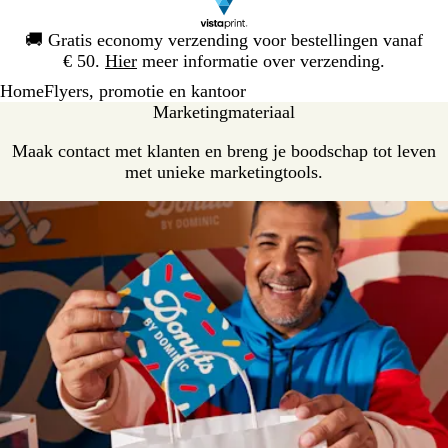
Dia
🚚
Gratis economy verzending voor bestellingen vanaf
1
€ 50.
Hier
meer informatie over verzending.
van
Home
Flyers, promotie en kantoor
1
Marketingmateriaal
Maak contact met klanten en breng je boodschap tot leven
met unieke marketingtools.