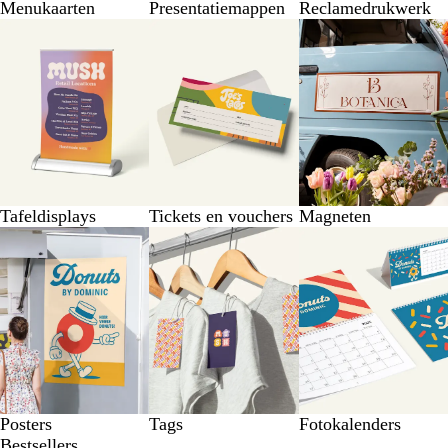
Menukaarten
Presentatiemappen
Reclamedrukwerk
Tafeldisplays
Tickets en vouchers
Magneten
Posters
Tags
Fotokalenders
Bestsellers