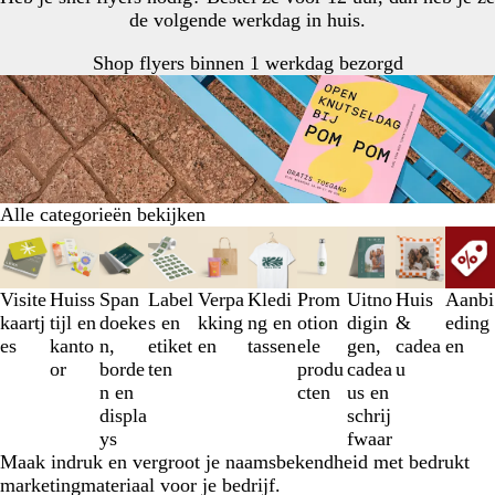
de volgende werkdag in huis.
Shop flyers binnen 1 werkdag bezorgd
Alle categorieën bekijken
Dia's
1
t/m
Visite
Huiss
Span
Label
Verpa
Kledi
Prom
Uitno
Huis
Aanbi
3
kaartj
tijl en
doeke
s en
kking
ng en
otion
digin
&
eding
van
es
kanto
n,
etiket
en
tassen
ele
gen,
cadea
en
10
or
borde
ten
produ
cadea
u
n en
cten
us en
displa
schrij
ys
fwaar
Maak indruk en vergroot je naamsbekendheid met bedrukt
marketingmateriaal voor je bedrijf.