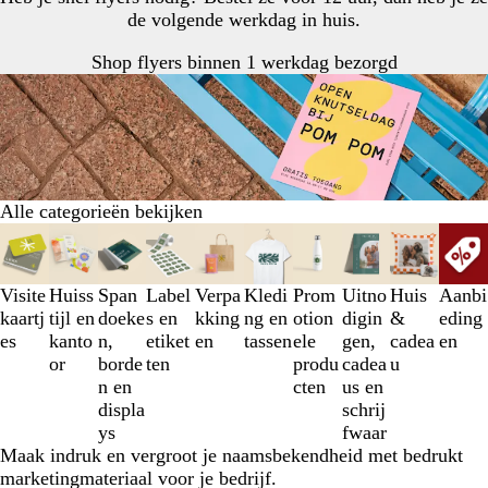
de volgende werkdag in huis.
Shop flyers binnen 1 werkdag bezorgd
Alle categorieën bekijken
Dia's
1
t/m
Visite
Huiss
Span
Label
Verpa
Kledi
Prom
Uitno
Huis
Aanbi
3
kaartj
tijl en
doeke
s en
kking
ng en
otion
digin
&
eding
van
es
kanto
n,
etiket
en
tassen
ele
gen,
cadea
en
10
or
borde
ten
produ
cadea
u
n en
cten
us en
displa
schrij
ys
fwaar
Maak indruk en vergroot je naamsbekendheid met bedrukt
marketingmateriaal voor je bedrijf.