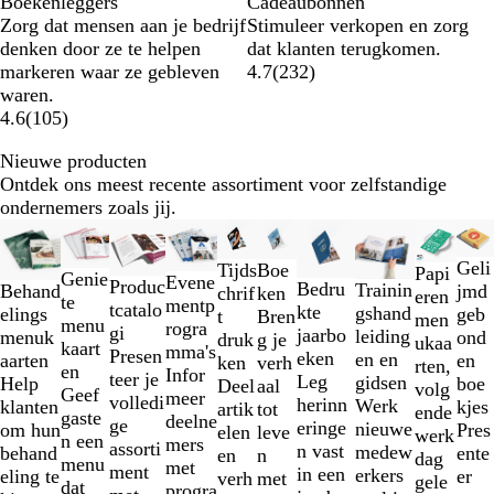
Boekenleggers
Cadeaubonnen
Zorg dat mensen aan je bedrijf
Stimuleer verkopen en zorg
denken door ze te helpen
dat klanten terugkomen.
markeren waar ze gebleven
4.7
(
232
)
waren.
4.6
(
105
)
Nieuwe producten
Ontdek ons meest recente assortiment voor zelfstandige
ondernemers zoals jij.
Dia's
Nieuw
Nieuw
Nieuw
Nieuw
1
Geli
Boe
Tijds
Papi
t/m
Genie
Evene
Produc
Bedru
Trainin
jmd
Behand
ken
chrif
eren
2
te
mentp
tcatalo
kte
gshand
geb
elings
Bren
t
men
van
menu
rogra
gi
jaarbo
leiding
ond
menuk
g je
druk
ukaa
10
kaart
mma's
Presen
eken
en en
en
aarten
verh
ken
rten,
en
Infor
teer je
Leg
gidsen
boe
Help
aal
Deel
volg
Geef
meer
volledi
herinn
Werk
kjes
klanten
tot
artik
ende
gaste
deelne
ge
eringe
nieuwe
Pres
om hun
leve
elen
werk
n een
mers
assorti
n vast
medew
ente
behand
n
en
dag
menu
met
ment
in een
erkers
er
eling te
met
verh
gele
dat
progra