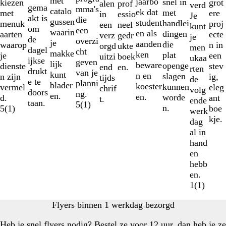
met
jaarbo
snel in
grot
kiezen
prof
alen
verd
gema
mma's
catalo
ek dat
met
ere
met
essio
in
Je
akt is
die
gussen
student
handlei
proj
menuk
neel
een
kunt
om
een
waarin
en als
dingen
ecte
aarten
gedr
verz
je
de
overzi
je
aanden
die
n in
waarop
ukte
orgd
men
dagel
cht
makke
ken
plat
een
je
boek
uitzi
ukaa
ijkse
geven
lijk
beware
openge
stev
dienste
en.
end
rten
drukt
van je
kunt
n en
slagen
ig,
n zijn
tijds
de
e te
planni
blader
koester
kunnen
eleg
vermel
chrif
volg
doors
ng.
en.
en.
worde
ant
d.
t.
ende
taan.
5
(
1
)
n.
boe
5
(
1
)
werk
kje.
dag
al in
hand
en
hebb
en.
1
(
1
)
Flyers binnen 1 werkdag bezorgd
Heb je snel flyers nodig? Bestel ze voor 12 uur, dan heb je ze