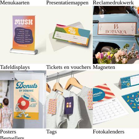
Menukaarten
Presentatiemappen
Reclamedrukwerk
Tafeldisplays
Tickets en vouchers
Magneten
Posters
Tags
Fotokalenders
Bestsellers