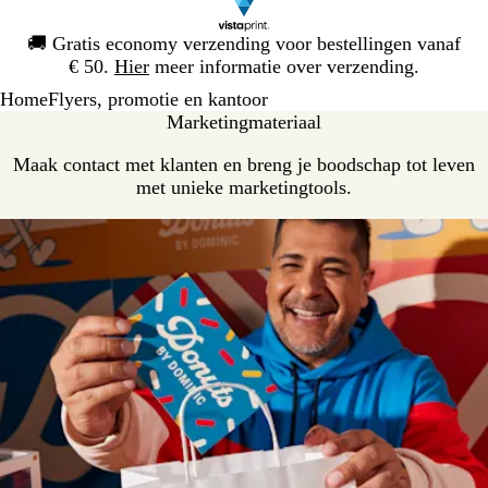
Dia
🚚
Gratis economy verzending voor bestellingen vanaf
1
€ 50.
Hier
meer informatie over verzending.
van
Home
Flyers, promotie en kantoor
1
Marketingmateriaal
Maak contact met klanten en breng je boodschap tot leven
met unieke marketingtools.