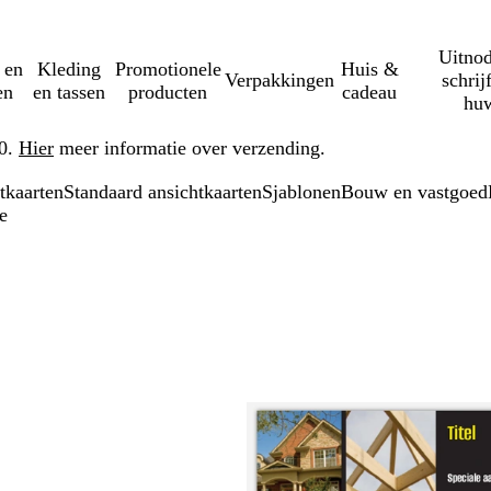
Uitnod
 en
Kleding
Promotionele
Huis &
Verpakkingen
schrij
en
en tassen
producten
cadeau
huw
50.
Hier
meer informatie over verzending.
tkaarten
Standaard ansichtkaarten
Sjablonen
Bouw en vastgoed
e