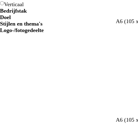
Verticaal
Bedrijfstak
Doel
A6 (105 
Stijlen en thema's
Logo-/fotogedeelte
d
d
t
b
r
A6 (105 
o
o
u
l
o
n
n
r
a
o