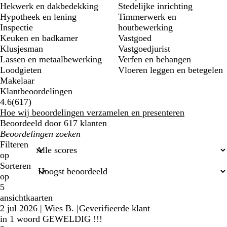
Hekwerk en dakbedekking
Stedelijke inrichting
Hypotheek en lening
Timmerwerk en
Inspectie
houtbewerking
Keuken en badkamer
Vastgoed
Klusjesman
Vastgoedjurist
Lassen en metaalbewerking
Verfen en behangen
Loodgieten
Vloeren leggen en betegelen
Makelaar
Klantbeoordelingen
617
4.6
(
617
)
klantbeoordelingen
Hoe wij beoordelingen verzamelen en presenteren
Beoordeeld door 617 klanten
Mijn
zoekopdrachten
Filteren
op
Sorteren
op
5
ansichtkaarten
2 jul 2026
|
Wies B.
|
Geverifieerde klant
in 1 woord GEWELDIG !!!