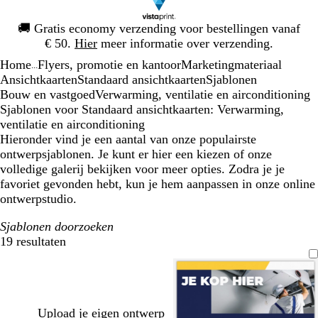
Dia
🚚
Gratis economy verzending voor bestellingen vanaf
1
€ 50.
Hier
meer informatie over verzending.
van
Home
Flyers, promotie en kantoor
Marketingmateriaal
1
...
Ansichtkaarten
Standaard ansichtkaarten
Sjablonen
Bouw en vastgoed
Verwarming, ventilatie en airconditioning
Sjablonen voor Standaard ansichtkaarten: Verwarming,
ventilatie en airconditioning
Hieronder vind je een aantal van onze populairste
ontwerpsjablonen. Je kunt er hier een kiezen of onze
volledige galerij bekijken voor meer opties. Zodra je je
favoriet gevonden hebt, kun je hem aanpassen in onze online
ontwerpstudio.
Sjablonen doorzoeken
19 resultaten
Filters
Upload je eigen ontwerp