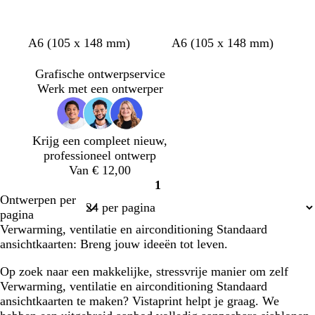
r
r
r
r
r
i
i
i
i
i
i
j
j
j
j
j
j
s
z
z
z
z
z
z
s
s
A6 (105 x 148 mm)
A6 (105 x 148 mm)
s
s
s
s
s
w
w
w
w
w
w
t
t
a
a
a
a
a
a
a
a
Grafische ontwerpservice
r
r
r
r
r
r
a
a
Werk met een ontwerper
t
t
t
t
t
t
l
l
Krijg een compleet nieuw,
professioneel ontwerp
Van € 12,00
1
Pagina
Ontwerpen per
1
pagina
Verwarming, ventilatie en airconditioning Standaard
ansichtkaarten: Breng jouw ideeën tot leven.
Op zoek naar een makkelijke, stressvrije manier om zelf
Verwarming, ventilatie en airconditioning Standaard
ansichtkaarten te maken? Vistaprint helpt je graag. We