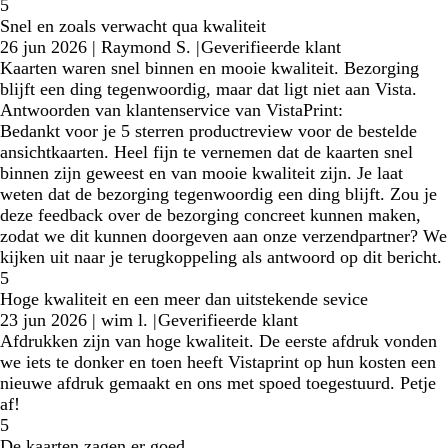
5
Snel en zoals verwacht qua kwaliteit
26 jun 2026
|
Raymond S.
|
Geverifieerde klant
Kaarten waren snel binnen en mooie kwaliteit. Bezorging
blijft een ding tegenwoordig, maar dat ligt niet aan Vista.
Antwoorden van klantenservice van VistaPrint:
Bedankt voor je 5 sterren productreview voor de bestelde
ansichtkaarten. Heel fijn te vernemen dat de kaarten snel
binnen zijn geweest en van mooie kwaliteit zijn. Je laat
weten dat de bezorging tegenwoordig een ding blijft. Zou je
deze feedback over de bezorging concreet kunnen maken,
zodat we dit kunnen doorgeven aan onze verzendpartner? We
kijken uit naar je terugkoppeling als antwoord op dit bericht.
5
Hoge kwaliteit en een meer dan uitstekende sevice
23 jun 2026
|
wim l.
|
Geverifieerde klant
Afdrukken zijn van hoge kwaliteit. De eerste afdruk vonden
we iets te donker en toen heeft Vistaprint op hun kosten een
nieuwe afdruk gemaakt en ons met spoed toegestuurd. Petje
af!
5
De kaarten zagen er goed