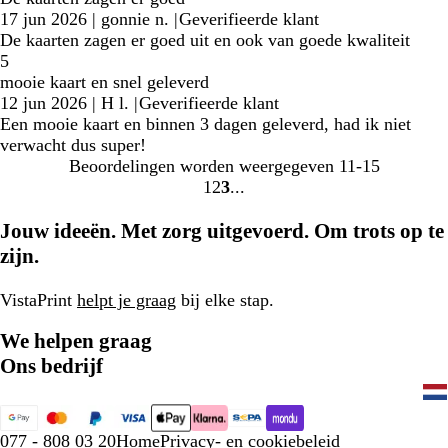
17 jun 2026
|
gonnie n.
|
Geverifieerde klant
De kaarten zagen er goed uit en ook van goede kwaliteit
5
mooie kaart en snel geleverd
12 jun 2026
|
H l.
|
Geverifieerde klant
Een mooie kaart en binnen 3 dagen geleverd, had ik niet
verwacht dus super!
Beoordelingen worden weergegeven
11-15
1
2
3
Naar
Naar
Naar
pagina
pagina
pagina
Jouw ideeën. Met zorg uitgevoerd. Om trots op te
zijn.
VistaPrint
helpt je graag
bij elke stap.
We helpen graag
Ons bedrijf
077 - 808 03 20
Home
Privacy- en cookiebeleid