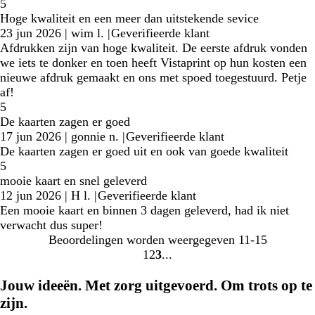
5
Hoge kwaliteit en een meer dan uitstekende sevice
23 jun 2026
|
wim l.
|
Geverifieerde klant
Afdrukken zijn van hoge kwaliteit. De eerste afdruk vonden
we iets te donker en toen heeft Vistaprint op hun kosten een
nieuwe afdruk gemaakt en ons met spoed toegestuurd. Petje
af!
5
De kaarten zagen er goed
17 jun 2026
|
gonnie n.
|
Geverifieerde klant
De kaarten zagen er goed uit en ook van goede kwaliteit
5
mooie kaart en snel geleverd
12 jun 2026
|
H l.
|
Geverifieerde klant
Een mooie kaart en binnen 3 dagen geleverd, had ik niet
verwacht dus super!
Beoordelingen worden weergegeven
11-15
1
2
3
Naar
Naar
Naar
pagina
pagina
pagina
Jouw ideeën. Met zorg uitgevoerd. Om trots op te
zijn.