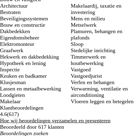
Architectuur
Makelaardij, taxatie en
Bestraten
investering
Beveiligingssystemen
Mens en milieu
Bouw en constructie
Metselwerk
Dakbedekken
Plamuren, behangen en
Eigendomsbeheer
plafonds
Elektromonteur
Sloop
Graafwerk
Stedelijke inrichting
Hekwerk en dakbedekking
Timmerwerk en
Hypotheek en lening
houtbewerking
Inspectie
Vastgoed
Keuken en badkamer
Vastgoedjurist
Klusjesman
Verfen en behangen
Lassen en metaalbewerking
Verwarming, ventilatie en
Loodgieten
airconditioning
Makelaar
Vloeren leggen en betegelen
Klantbeoordelingen
617
4.6
(
617
)
klantbeoordelingen
Hoe wij beoordelingen verzamelen en presenteren
Beoordeeld door 617 klanten
Mijn