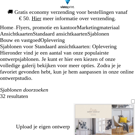
Dia
🚚
Gratis economy verzending voor bestellingen vanaf
1
€ 50.
Hier
meer informatie over verzending.
van
Home
Flyers, promotie en kantoor
Marketingmateriaal
1
...
Ansichtkaarten
Standaard ansichtkaarten
Sjablonen
Bouw en vastgoed
Oplevering
Sjablonen voor Standaard ansichtkaarten: Oplevering
Hieronder vind je een aantal van onze populairste
ontwerpsjablonen. Je kunt er hier een kiezen of onze
volledige galerij bekijken voor meer opties. Zodra je je
favoriet gevonden hebt, kun je hem aanpassen in onze online
ontwerpstudio.
Sjablonen doorzoeken
32 resultaten
Filters
Upload je eigen ontwerp