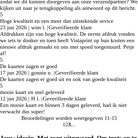
zodat we dit kunnen doorgeven aan onze verzendpartner? We
kijken uit naar je terugkoppeling als antwoord op dit bericht.
5
Hoge kwaliteit en een meer dan uitstekende sevice
23 jun 2026
|
wim l.
|
Geverifieerde klant
Afdrukken zijn van hoge kwaliteit. De eerste afdruk vonden
we iets te donker en toen heeft Vistaprint op hun kosten een
nieuwe afdruk gemaakt en ons met spoed toegestuurd. Petje
af!
5
De kaarten zagen er goed
17 jun 2026
|
gonnie n.
|
Geverifieerde klant
De kaarten zagen er goed uit en ook van goede kwaliteit
5
mooie kaart en snel geleverd
12 jun 2026
|
H l.
|
Geverifieerde klant
Een mooie kaart en binnen 3 dagen geleverd, had ik niet
verwacht dus super!
Beoordelingen worden weergegeven
11-15
1
2
3
Naar
Naar
Naar
pagina
pagina
pagina
Jouw ideeën. Met zorg uitgevoerd. Om trots op te