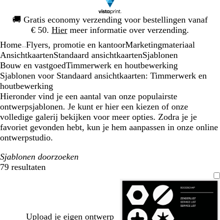
Dia
🚚
Gratis economy verzending voor bestellingen vanaf
1
€ 50.
Hier
meer informatie over verzending.
van
Home
Flyers, promotie en kantoor
Marketingmateriaal
1
...
Ansichtkaarten
Standaard ansichtkaarten
Sjablonen
Bouw en vastgoed
Timmerwerk en houtbewerking
Sjablonen voor Standaard ansichtkaarten: Timmerwerk en
houtbewerking
Hieronder vind je een aantal van onze populairste
ontwerpsjablonen. Je kunt er hier een kiezen of onze
volledige galerij bekijken voor meer opties. Zodra je je
favoriet gevonden hebt, kun je hem aanpassen in onze online
ontwerpstudio.
Sjablonen doorzoeken
79 resultaten
Filters
Upload je eigen ontwerp