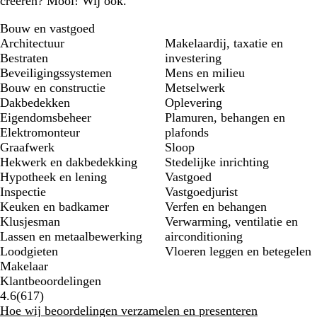
creëren? Mooi! Wij ook.
Bouw en vastgoed
Architectuur
Makelaardij, taxatie en
Bestraten
investering
Beveiligingssystemen
Mens en milieu
Bouw en constructie
Metselwerk
Dakbedekken
Oplevering
Eigendomsbeheer
Plamuren, behangen en
Elektromonteur
plafonds
Graafwerk
Sloop
Hekwerk en dakbedekking
Stedelijke inrichting
Hypotheek en lening
Vastgoed
Inspectie
Vastgoedjurist
Keuken en badkamer
Verfen en behangen
Klusjesman
Verwarming, ventilatie en
Lassen en metaalbewerking
airconditioning
Loodgieten
Vloeren leggen en betegelen
Makelaar
Klantbeoordelingen
617
4.6
(
617
)
klantbeoordelingen
Hoe wij beoordelingen verzamelen en presenteren