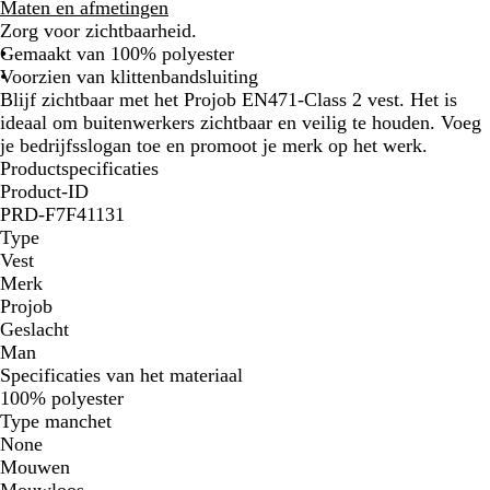
r
e
Maten en afmetingen
a
e
Zorg voor zichtbaarheid.
n
l
Gemaakt van 100% polyester
j
Voorzien van klittenbandsluiting
e
Blijf zichtbaar met het Projob EN471-Class 2 vest. Het is
ideaal om buitenwerkers zichtbaar en veilig te houden. Voeg
je bedrijfsslogan toe en promoot je merk op het werk.
Productspecificaties
Product-ID
PRD-F7F41131
Type
Vest
Merk
Projob
Geslacht
Man
Specificaties van het materiaal
100% polyester
Type manchet
None
Mouwen
Mouwloos