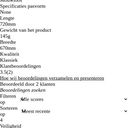
Specificaties pasvorm
None
Lengte
720mm
Gewicht van het product
145g
Breedte
670mm
Kwaliteit
Klassiek
Klantbeoordelingen
2
3.5
(
2
)
klantbeoordelingen
Hoe wij beoordelingen verzamelen en presenteren
Beoordeeld door 2 klanten
Mijn
zoekopdrachten
Filteren
op
Sorteren
op
4
Veiligheid