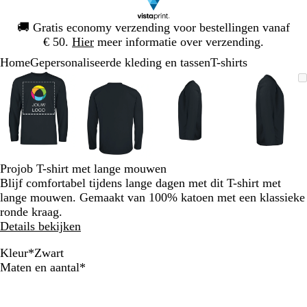
Dia
🚚
Gratis economy verzending voor bestellingen vanaf
1
€ 50.
Hier
meer informatie over verzending.
van
Home
Gepersonaliseerde kleding en tassen
T-shirts
1
Dia
Zoombare
Gezoomd
Gebruik
Klik
Zoombare
Gezoomd
Gebruik
Klik
Zoombare
Gezoomd
Gebruik
Klik
Zoomba
Gezoo
Gebrui
Klik
1
afbeelding
tot
plus-
om
afbeelding
tot
plus-
om
afbeelding
tot
plus-
om
afbeeld
tot
plus-
om
van
minimum
en
uit
minimum
en
uit
minimum
en
uit
minim
en
uit
4
mintoetsen
te
mintoetsen
te
mintoetsen
te
mintoet
te
om
vouwen
om
vouwen
om
vouwen
om
vouwen
te
te
te
te
zoomen
zoomen
zoomen
zoomen
Projob T-shirt met lange mouwen
en
en
en
en
Blijf comfortabel tijdens lange dagen met dit T-shirt met
pijltjestoetsen
pijltjestoetsen
pijltjestoetsen
pijltjes
lange mouwen. Gemaakt van 100% katoen met een klassieke
om
om
om
om
ronde kraag.
te
te
te
te
Details bekijken
zwenken
zwenken
zwenken
zwenke
Kleur
*
Zwart
W
G
O
Z
Verplicht
Maten en aantal
*
i
e
r
w
t
e
a
a