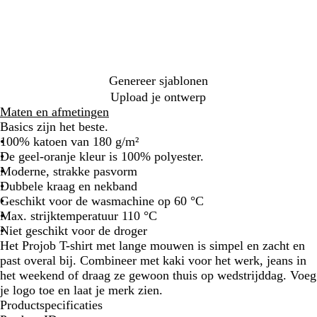
l
n
r
j
t
e
Genereer sjablonen
Upload je ontwerp
Maten en afmetingen
Basics zijn het beste.
100% katoen van 180 g/m²
De geel-oranje kleur is 100% polyester.
Moderne, strakke pasvorm
Dubbele kraag en nekband
Geschikt voor de wasmachine op 60 °C
Max. strijktemperatuur 110 °C
Niet geschikt voor de droger
Het Projob T-shirt met lange mouwen is simpel en zacht en
past overal bij. Combineer met kaki voor het werk, jeans in
het weekend of draag ze gewoon thuis op wedstrijddag. Voeg
je logo toe en laat je merk zien.
Productspecificaties