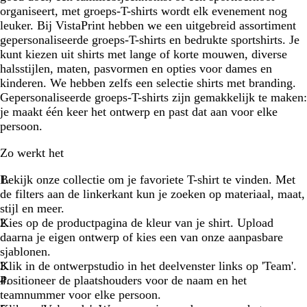
u
w
l
n
i
organiseert, met groeps-T-shirts wordt elk evenement nog
w
i
n
leuker. Bij VistaPrint hebben we een uitgebreid assortiment
n
g
gepersonaliseerde groeps-T-shirts en bedrukte sportshirts. Je
g
e
kunt kiezen uit shirts met lange of korte mouwen, diverse
e
n
halsstijlen, maten, pasvormen en opties voor dames en
n
kinderen. We hebben zelfs een selectie shirts met branding.
Gepersonaliseerde groeps-T-shirts zijn gemakkelijk te maken:
je maakt één keer het ontwerp en past dat aan voor elke
persoon.
Zo werkt het
Bekijk onze collectie om je favoriete T-shirt te vinden. Met
de filters aan de linkerkant kun je zoeken op materiaal, maat,
stijl en meer.
Kies op de productpagina de kleur van je shirt. Upload
daarna je eigen ontwerp of kies een van onze aanpasbare
sjablonen.
Klik in de ontwerpstudio in het deelvenster links op 'Team'.
Positioneer de plaatshouders voor de naam en het
teamnummer voor elke persoon.