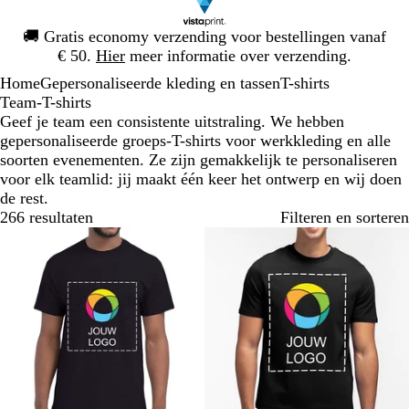
Dia
🚚
Gratis economy verzending voor bestellingen vanaf
1
€ 50.
Hier
meer informatie over verzending.
van
Home
Gepersonaliseerde kleding en tassen
T-shirts
1
Team-T-shirts
Geef je team een consistente uitstraling. We hebben
gepersonaliseerde groeps-T-shirts voor werkkleding en alle
soorten evenementen. Ze zijn gemakkelijk te personaliseren
voor elk teamlid: jij maakt één keer het ontwerp en wij doen
de rest.
266 resultaten
Filteren en sorteren
Bestseller