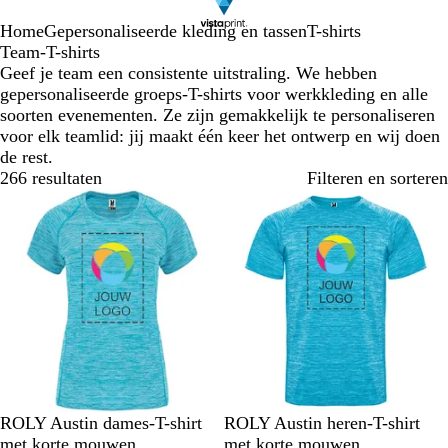
Home
Gepersonaliseerde kleding en tassen
T-shirts
Team-T-shirts
Geef je team een consistente uitstraling. We hebben
gepersonaliseerde groeps-T-shirts voor werkkleding en alle
soorten evenementen. Ze zijn gemakkelijk te personaliseren
voor elk teamlid: jij maakt één keer het ontwerp en wij doen
de rest.
266 resultaten
Filteren en sorteren
G
G
G
G
ROLY Austin dames-T-shirt
ROLY Austin heren-T-shirt
e
e
e
e
met korte mouwen
met korte mouwen