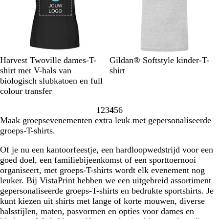
u
n
w
e
b
l
a
u
B
W
G
S
D
R
Harvest Twoville dames-T-
Gildan® Softstyle kinder-T-
w
l
h
r
u
u
S
shirt met V-hals van
shirt
a
i
e
m
s
s
biologisch slubkatoen en full
c
t
y
m
t
p
colour transfer
k
e
M
e
y
o
1
2
3
4
5
6
e
r
P
r
Naar
Naar
Naar
Naar
Naar
Naar
Maak groepsevenementen extra leuk met gepersonaliseerde
l
B
i
t
pagina
pagina
pagina
pagina
pagina
pagina
groeps-T-shirts.
a
l
n
i
n
u
k
e
Of je nu een kantoorfeestje, een hardloopwedstrijd voor een
g
e
f
goed doel, een familiebijeenkomst of een sporttoernooi
e
g
organiseert, met groeps-T-shirts wordt elk evenement nog
r
leuker. Bij VistaPrint hebben we een uitgebreid assortiment
i
gepersonaliseerde groeps-T-shirts en bedrukte sportshirts. Je
j
kunt kiezen uit shirts met lange of korte mouwen, diverse
s
halsstijlen, maten, pasvormen en opties voor dames en