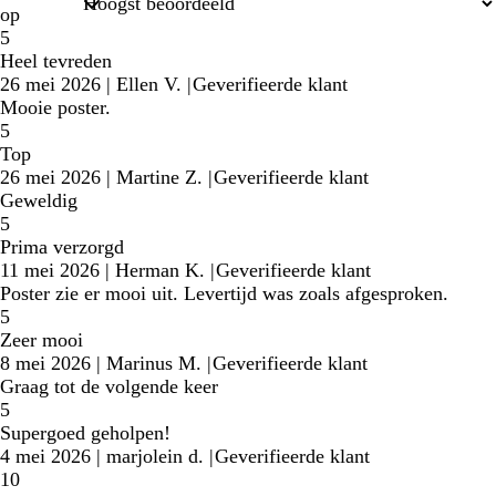
op
5
Heel tevreden
26 mei 2026
|
Ellen V.
|
Geverifieerde klant
Mooie poster.
5
Top
26 mei 2026
|
Martine Z.
|
Geverifieerde klant
Geweldig
5
Prima verzorgd
11 mei 2026
|
Herman K.
|
Geverifieerde klant
Poster zie er mooi uit. Levertijd was zoals afgesproken.
5
Zeer mooi
8 mei 2026
|
Marinus M.
|
Geverifieerde klant
Graag tot de volgende keer
5
Supergoed geholpen!
4 mei 2026
|
marjolein d.
|
Geverifieerde klant
10