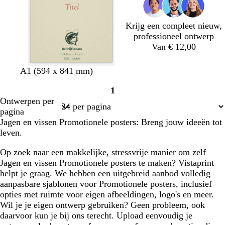
j
u
u
j
s
w
w
s
Krijg een compleet nieuw,
professioneel ontwerp
Van € 12,00
A1 (594 x 841 mm)
1
Pagina
Ontwerpen per
1
pagina
Jagen en vissen Promotionele posters: Breng jouw ideeën tot
leven.
Op zoek naar een makkelijke, stressvrije manier om zelf
Jagen en vissen Promotionele posters te maken? Vistaprint
helpt je graag. We hebben een uitgebreid aanbod volledig
aanpasbare sjablonen voor Promotionele posters, inclusief
opties met ruimte voor eigen afbeeldingen, logo's en meer.
Wil je je eigen ontwerp gebruiken? Geen probleem, ook
daarvoor kun je bij ons terecht. Upload eenvoudig je