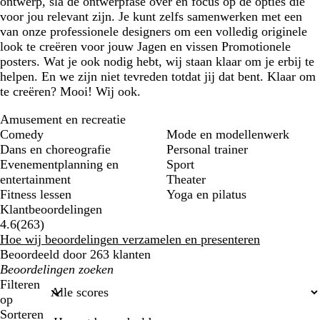
ontwerp, sla de ontwerpfase over en focus op de opties die
voor jou relevant zijn. Je kunt zelfs samenwerken met een
van onze professionele designers om een volledig originele
look te creëren voor jouw Jagen en vissen Promotionele
posters. Wat je ook nodig hebt, wij staan klaar om je erbij te
helpen. En we zijn niet tevreden totdat jij dat bent. Klaar om
te creëren? Mooi! Wij ook.
Amusement en recreatie
Comedy
Mode en modellenwerk
Dans en choreografie
Personal trainer
Evenementplanning en
Sport
entertainment
Theater
Fitness lessen
Yoga en pilatus
Klantbeoordelingen
263
4.6
(
263
)
klantbeoordelingen
Hoe wij beoordelingen verzamelen en presenteren
Beoordeeld door 263 klanten
Mijn
zoekopdrachten
Filteren
op
Sorteren