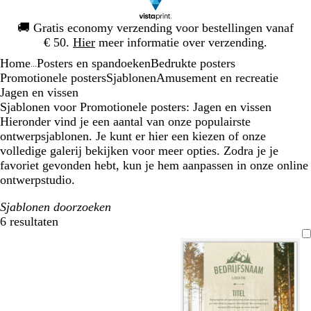
Dia
🚚
Gratis economy verzending voor bestellingen vanaf
1
€ 50.
Hier
meer informatie over verzending.
van
Home
Posters en spandoeken
Bedrukte posters
1
...
Promotionele posters
Sjablonen
Amusement en recreatie
Jagen en vissen
Sjablonen voor Promotionele posters: Jagen en vissen
Hieronder vind je een aantal van onze populairste
ontwerpsjablonen. Je kunt er hier een kiezen of onze
volledige galerij bekijken voor meer opties. Zodra je je
favoriet gevonden hebt, kun je hem aanpassen in onze online
ontwerpstudio.
Sjablonen doorzoeken
6 resultaten
Filters