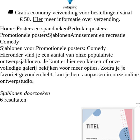
Dia
🚚
Gratis economy verzending voor bestellingen vanaf
1
€ 50.
Hier
meer informatie over verzending.
van
Home
Posters en spandoeken
Bedrukte posters
1
...
Promotionele posters
Sjablonen
Amusement en recreatie
Comedy
Sjablonen voor Promotionele posters: Comedy
Hieronder vind je een aantal van onze populairste
ontwerpsjablonen. Je kunt er hier een kiezen of onze
volledige galerij bekijken voor meer opties. Zodra je je
favoriet gevonden hebt, kun je hem aanpassen in onze online
ontwerpstudio.
Sjablonen doorzoeken
6 resultaten
Filters