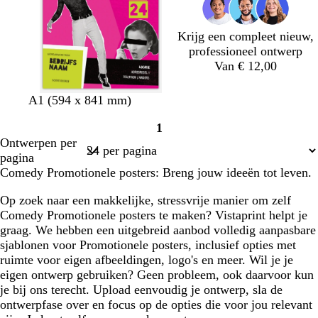
Krijg een compleet nieuw,
professioneel ontwerp
Van € 12,00
r
d
z
t
A1 (594 x 841 mm)
o
o
w
u
1
z
n
a
r
Pagina
Ontwerpen per
e
k
r
q
1
pagina
e
t
u
Comedy Promotionele posters: Breng jouw ideeën tot leven.
r
o
p
i
Op zoek naar een makkelijke, stressvrije manier om zelf
a
s
Comedy Promotionele posters te maken? Vistaprint helpt je
a
e
graag. We hebben een uitgebreid aanbod volledig aanpasbare
r
sjablonen voor Promotionele posters, inclusief opties met
s
ruimte voor eigen afbeeldingen, logo's en meer. Wil je je
eigen ontwerp gebruiken? Geen probleem, ook daarvoor kun
je bij ons terecht. Upload eenvoudig je ontwerp, sla de
ontwerpfase over en focus op de opties die voor jou relevant