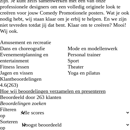
zijn. Je kunt zelfs samenwerken met een van onze
professionele designers om een volledig originele look te
creëren voor jouw Comedy Promotionele posters. Wat je ook
nodig hebt, wij staan klaar om je erbij te helpen. En we zijn
niet tevreden totdat jij dat bent. Klaar om te creëren? Mooi!
Wij ook.
Amusement en recreatie
Dans en choreografie
Mode en modellenwerk
Evenementplanning en
Personal trainer
entertainment
Sport
Fitness lessen
Theater
Jagen en vissen
Yoga en pilatus
Klantbeoordelingen
263
4.6
(
263
)
klantbeoordelingen
Hoe wij beoordelingen verzamelen en presenteren
Beoordeeld door 263 klanten
Mijn
zoekopdrachten
Filteren
op
Sorteren
op