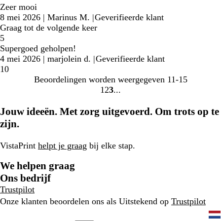
Zeer mooi
8 mei 2026
|
Marinus M.
|
Geverifieerde klant
Graag tot de volgende keer
5
Supergoed geholpen!
4 mei 2026
|
marjolein d.
|
Geverifieerde klant
10
Beoordelingen worden weergegeven
11-15
1
2
3
Naar
Naar
Naar
pagina
pagina
pagina
Jouw ideeën. Met zorg uitgevoerd. Om trots op te
zijn.
VistaPrint
helpt je graag
bij elke stap.
We helpen graag
Ons bedrijf
Trustpilot
Onze klanten beoordelen ons als Uitstekend op
Trustpilot