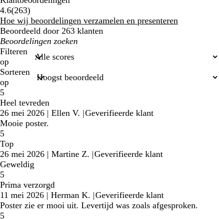
Klantbeoordelingen
263
4.6
(
263
)
klantbeoordelingen
Hoe wij beoordelingen verzamelen en presenteren
Beoordeeld door 263 klanten
Mijn
zoekopdrachten
Filteren
op
Sorteren
op
5
Heel tevreden
26 mei 2026
|
Ellen V.
|
Geverifieerde klant
Mooie poster.
5
Top
26 mei 2026
|
Martine Z.
|
Geverifieerde klant
Geweldig
5
Prima verzorgd
11 mei 2026
|
Herman K.
|
Geverifieerde klant
Poster zie er mooi uit. Levertijd was zoals afgesproken.
5