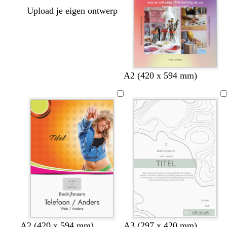
Upload je eigen ontwerp
A2 (420 x 594 mm)
w
w
t
g
A2 (420 x 594 mm)
A3 (297 x 420 mm)