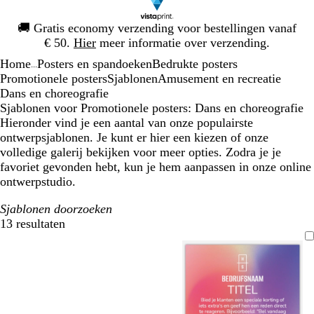
Dia
🚚
Gratis economy verzending voor bestellingen vanaf
1
€ 50.
Hier
meer informatie over verzending.
van
Home
Posters en spandoeken
Bedrukte posters
1
...
Promotionele posters
Sjablonen
Amusement en recreatie
Dans en choreografie
Sjablonen voor Promotionele posters: Dans en choreografie
Hieronder vind je een aantal van onze populairste
ontwerpsjablonen. Je kunt er hier een kiezen of onze
volledige galerij bekijken voor meer opties. Zodra je je
favoriet gevonden hebt, kun je hem aanpassen in onze online
ontwerpstudio.
Sjablonen doorzoeken
13 resultaten
Filters