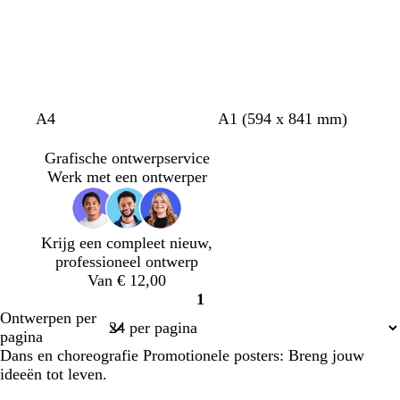
a
e
a
a
r
u
u
s
w
w
b
l
z
l
g
z
A4
A1 (594 x 841 mm)
l
i
w
i
o
w
a
c
a
l
u
a
Grafische ontwerpservice
d
h
r
a
d
r
Werk met een ontwerper
g
t
t
t
r
g
o
r
Krijg een compleet nieuw,
e
i
professioneel ontwerp
n
j
Van € 12,00
s
1
Pagina
Ontwerpen per
1
pagina
Dans en choreografie Promotionele posters: Breng jouw
ideeën tot leven.