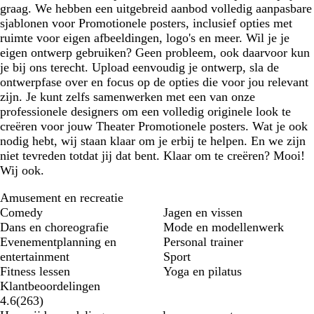
graag. We hebben een uitgebreid aanbod volledig aanpasbare
u
r
sjablonen voor Promotionele posters, inclusief opties met
w
s
ruimte voor eigen afbeeldingen, logo's en meer. Wil je je
eigen ontwerp gebruiken? Geen probleem, ook daarvoor kun
je bij ons terecht. Upload eenvoudig je ontwerp, sla de
ontwerpfase over en focus op de opties die voor jou relevant
zijn. Je kunt zelfs samenwerken met een van onze
professionele designers om een volledig originele look te
creëren voor jouw Theater Promotionele posters. Wat je ook
nodig hebt, wij staan klaar om je erbij te helpen. En we zijn
niet tevreden totdat jij dat bent. Klaar om te creëren? Mooi!
Wij ook.
Amusement en recreatie
Comedy
Jagen en vissen
Dans en choreografie
Mode en modellenwerk
Evenementplanning en
Personal trainer
entertainment
Sport
Fitness lessen
Yoga en pilatus
Klantbeoordelingen
263
4.6
(
263
)