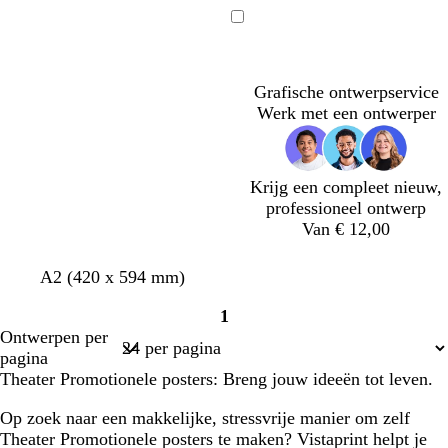
o
a
o
n
u
n
Bezig
k
v
k
met
e
e
e
laden
r
r
Grafische ontwerpservice
p
g
Werk met een ontwerper
a
r
a
i
r
j
Krijg een compleet nieuw,
s
s
professioneel ontwerp
Van € 12,00
g
d
g
d
A2 (420 x 594 mm)
r
o
r
o
1
i
n
i
n
Pagina
Ontwerpen per
j
k
j
k
1
pagina
s
e
s
e
Theater Promotionele posters: Breng jouw ideeën tot leven.
r
r
b
p
Op zoek naar een makkelijke, stressvrije manier om zelf
l
a
Theater Promotionele posters te maken? Vistaprint helpt je
a
a