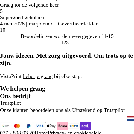
Graag tot de volgende keer
5
Supergoed geholpen!
4 mei 2026
|
marjolein d.
|
Geverifieerde klant
10
Beoordelingen worden weergegeven
11-15
1
2
3
ga
ga
ga
naar
naar
naar
Jouw ideeën. Met zorg uitgevoerd. Om trots op te
pagina
pagina
pagina
zijn.
1
2
3
VistaPrint
helpt je graag
bij elke stap.
We helpen graag
Ons bedrijf
Trustpilot
Onze klanten beoordelen ons als Uitstekend op
Trustpilot
077 - 808 03 20
Home
Privacy- en cookiebeleid