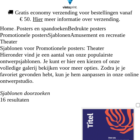
Dia
🚚
Gratis economy verzending voor bestellingen vanaf
1
€ 50.
Hier
meer informatie over verzending.
van
Home
Posters en spandoeken
Bedrukte posters
1
...
Promotionele posters
Sjablonen
Amusement en recreatie
Theater
Sjablonen voor Promotionele posters: Theater
Hieronder vind je een aantal van onze populairste
ontwerpsjablonen. Je kunt er hier een kiezen of onze
volledige galerij bekijken voor meer opties. Zodra je je
favoriet gevonden hebt, kun je hem aanpassen in onze online
ontwerpstudio.
Sjablonen doorzoeken
16 resultaten
Filters