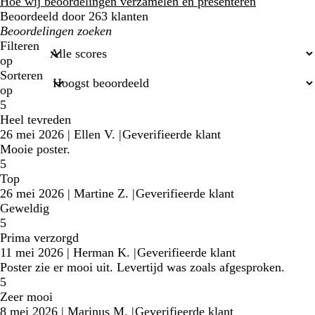
klantbeoordelingen
Hoe wij beoordelingen verzamelen en presenteren
Beoordeeld door 263 klanten
Mijn
zoekopdrachten
Filteren
op
Sorteren
op
5
Heel tevreden
26 mei 2026
|
Ellen V.
|
Geverifieerde klant
Mooie poster.
5
Top
26 mei 2026
|
Martine Z.
|
Geverifieerde klant
Geweldig
5
Prima verzorgd
11 mei 2026
|
Herman K.
|
Geverifieerde klant
Poster zie er mooi uit. Levertijd was zoals afgesproken.
5
Zeer mooi
8 mei 2026
|
Marinus M.
|
Geverifieerde klant