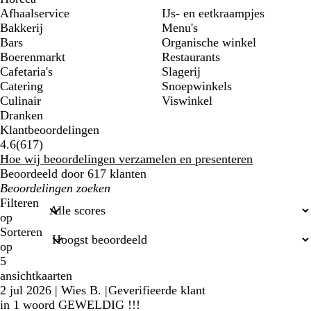
Afhaalservice
IJs- en eetkraampjes
Bakkerij
Menu's
Bars
Organische winkel
Boerenmarkt
Restaurants
Cafetaria's
Slagerij
Catering
Snoepwinkels
Culinair
Viswinkel
Dranken
Klantbeoordelingen
617
4.6
(
617
)
klantbeoordelingen
Hoe wij beoordelingen verzamelen en presenteren
Beoordeeld door 617 klanten
Mijn
zoekopdrachten
Filteren
op
Sorteren
op
5
ansichtkaarten
2 jul 2026
|
Wies B.
|
Geverifieerde klant
in 1 woord GEWELDIG !!!