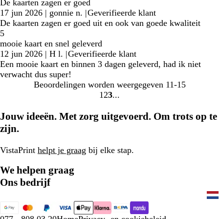
De kaarten zagen er goed
17 jun 2026
|
gonnie n.
|
Geverifieerde klant
De kaarten zagen er goed uit en ook van goede kwaliteit
5
mooie kaart en snel geleverd
12 jun 2026
|
H l.
|
Geverifieerde klant
Een mooie kaart en binnen 3 dagen geleverd, had ik niet
verwacht dus super!
Beoordelingen worden weergegeven
11-15
1
2
3
Naar
Naar
Naar
pagina
pagina
pagina
Jouw ideeën. Met zorg uitgevoerd. Om trots op te
zijn.
VistaPrint
helpt je graag
bij elke stap.
We helpen graag
Ons bedrijf
077 - 808 03 20
Home
Privacy- en cookiebeleid