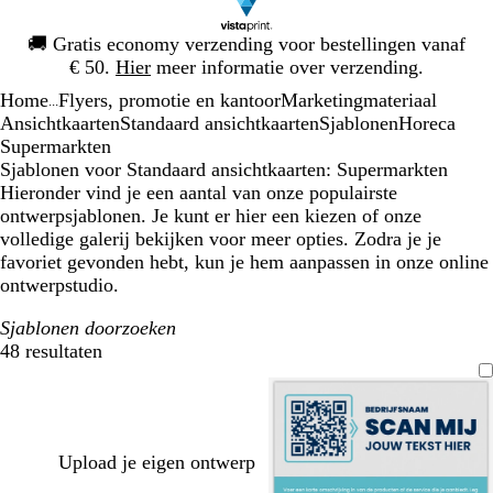
Dia
🚚
Gratis economy verzending voor bestellingen vanaf
1
€ 50.
Hier
meer informatie over verzending.
van
Home
Flyers, promotie en kantoor
Marketingmateriaal
1
...
Ansichtkaarten
Standaard ansichtkaarten
Sjablonen
Horeca
Supermarkten
Sjablonen voor Standaard ansichtkaarten: Supermarkten
Hieronder vind je een aantal van onze populairste
ontwerpsjablonen. Je kunt er hier een kiezen of onze
volledige galerij bekijken voor meer opties. Zodra je je
favoriet gevonden hebt, kun je hem aanpassen in onze online
ontwerpstudio.
Sjablonen doorzoeken
48 resultaten
Filters
Upload je eigen ontwerp