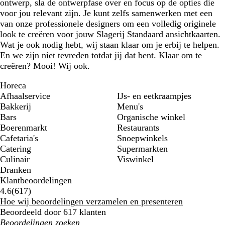
ontwerp, sla de ontwerpfase over en focus op de opties die
voor jou relevant zijn. Je kunt zelfs samenwerken met een
van onze professionele designers om een volledig originele
look te creëren voor jouw Slagerij Standaard ansichtkaarten.
Wat je ook nodig hebt, wij staan klaar om je erbij te helpen.
En we zijn niet tevreden totdat jij dat bent. Klaar om te
creëren? Mooi! Wij ook.
Horeca
Afhaalservice
IJs- en eetkraampjes
Bakkerij
Menu's
Bars
Organische winkel
Boerenmarkt
Restaurants
Cafetaria's
Snoepwinkels
Catering
Supermarkten
Culinair
Viswinkel
Dranken
Klantbeoordelingen
617
4.6
(
617
)
klantbeoordelingen
Hoe wij beoordelingen verzamelen en presenteren
Beoordeeld door 617 klanten
Mijn