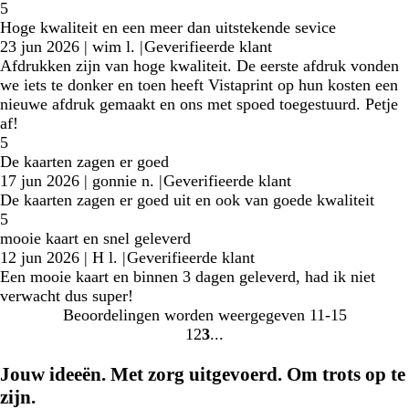
5
Hoge kwaliteit en een meer dan uitstekende sevice
23 jun 2026
|
wim l.
|
Geverifieerde klant
Afdrukken zijn van hoge kwaliteit. De eerste afdruk vonden
we iets te donker en toen heeft Vistaprint op hun kosten een
nieuwe afdruk gemaakt en ons met spoed toegestuurd. Petje
af!
5
De kaarten zagen er goed
17 jun 2026
|
gonnie n.
|
Geverifieerde klant
De kaarten zagen er goed uit en ook van goede kwaliteit
5
mooie kaart en snel geleverd
12 jun 2026
|
H l.
|
Geverifieerde klant
Een mooie kaart en binnen 3 dagen geleverd, had ik niet
verwacht dus super!
Beoordelingen worden weergegeven
11-15
1
2
3
Naar
Naar
Naar
pagina
pagina
pagina
Jouw ideeën. Met zorg uitgevoerd. Om trots op te
zijn.