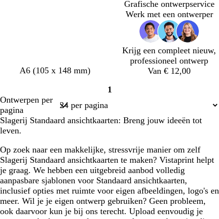
Grafische ontwerpservice
k
k
k
k
k
k
k
met
Werk met een ontwerper
e
e
e
e
e
e
e
laden
r
r
r
r
r
r
r
b
b
b
b
b
b
b
r
r
r
r
r
r
r
Krijg een compleet nieuw,
u
u
u
u
u
u
u
professioneel ontwerp
i
i
i
i
i
i
i
t
b
b
b
d
b
A6 (105 x 148 mm)
Van € 12,00
n
n
n
n
n
n
n
e
r
r
r
o
r
1
r
u
u
u
n
u
Pagina
Ontwerpen per
r
i
i
i
k
i
1
pagina
a
n
n
n
e
n
Slagerij Standaard ansichtkaarten: Breng jouw ideeën tot
c
r
leven.
o
b
t
r
Op zoek naar een makkelijke, stressvrije manier om zelf
t
u
Slagerij Standaard ansichtkaarten te maken? Vistaprint helpt
a
i
je graag. We hebben een uitgebreid aanbod volledig
n
aanpasbare sjablonen voor Standaard ansichtkaarten,
inclusief opties met ruimte voor eigen afbeeldingen, logo's en
meer. Wil je je eigen ontwerp gebruiken? Geen probleem,
ook daarvoor kun je bij ons terecht. Upload eenvoudig je