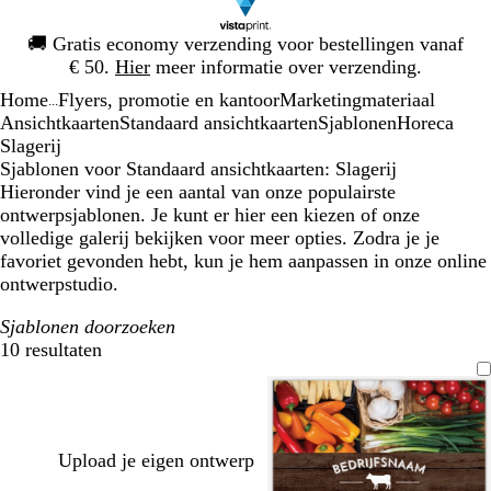
Dia
🚚
Gratis economy verzending voor bestellingen vanaf
1
€ 50.
Hier
meer informatie over verzending.
van
Home
Flyers, promotie en kantoor
Marketingmateriaal
1
...
Ansichtkaarten
Standaard ansichtkaarten
Sjablonen
Horeca
Slagerij
Sjablonen voor Standaard ansichtkaarten: Slagerij
Hieronder vind je een aantal van onze populairste
ontwerpsjablonen. Je kunt er hier een kiezen of onze
volledige galerij bekijken voor meer opties. Zodra je je
favoriet gevonden hebt, kun je hem aanpassen in onze online
ontwerpstudio.
Sjablonen doorzoeken
10 resultaten
Filters
Upload je eigen ontwerp