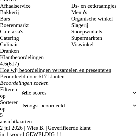
Afhaalservice
IJs- en eetkraampjes
Bakkerij
Menu's
Bars
Organische winkel
Boerenmarkt
Slagerij
Cafetaria's
Snoepwinkels
Catering
Supermarkten
Culinair
Viswinkel
Dranken
Klantbeoordelingen
617
4.6
(
617
)
klantbeoordelingen
Hoe wij beoordelingen verzamelen en presenteren
Beoordeeld door 617 klanten
Mijn
zoekopdrachten
Filteren
op
Sorteren
op
5
ansichtkaarten
2 jul 2026
|
Wies B.
|
Geverifieerde klant
in 1 woord GEWELDIG !!!