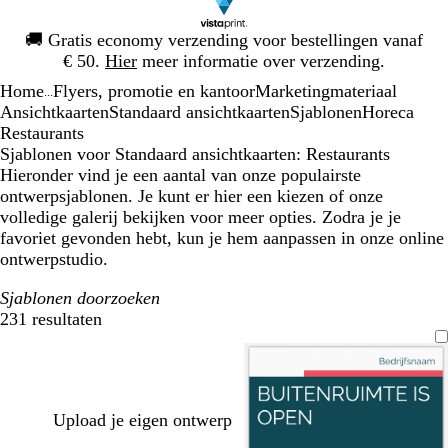
Dia
🚚
Gratis economy verzending voor bestellingen vanaf
1
€ 50.
Hier
meer informatie over verzending.
van
Home
Flyers, promotie en kantoor
Marketingmateriaal
1
...
Ansichtkaarten
Standaard ansichtkaarten
Sjablonen
Horeca
Restaurants
Sjablonen voor Standaard ansichtkaarten: Restaurants
Hieronder vind je een aantal van onze populairste
ontwerpsjablonen. Je kunt er hier een kiezen of onze
volledige galerij bekijken voor meer opties. Zodra je je
favoriet gevonden hebt, kun je hem aanpassen in onze online
ontwerpstudio.
Sjablonen doorzoeken
231 resultaten
Filters
Upload je eigen ontwerp