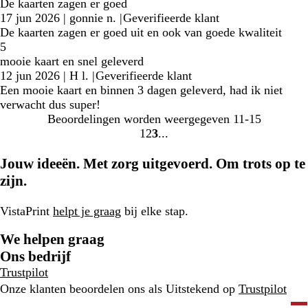
De kaarten zagen er goed
17 jun 2026
|
gonnie n.
|
Geverifieerde klant
De kaarten zagen er goed uit en ook van goede kwaliteit
5
mooie kaart en snel geleverd
12 jun 2026
|
H l.
|
Geverifieerde klant
Een mooie kaart en binnen 3 dagen geleverd, had ik niet
verwacht dus super!
Beoordelingen worden weergegeven
11-15
1
2
3
Naar
Naar
Naar
pagina
pagina
pagina
Jouw ideeën. Met zorg uitgevoerd. Om trots op te
zijn.
VistaPrint
helpt je graag
bij elke stap.
We helpen graag
Ons bedrijf
Trustpilot
Onze klanten beoordelen ons als Uitstekend op
Trustpilot