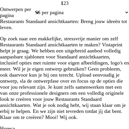
1
2
3
Pagina
Pagina
Pagina
Ontwerpen per
1
2
3
pagina
Restaurants Standaard ansichtkaarten: Breng jouw ideeën tot
leven.
Op zoek naar een makkelijke, stressvrije manier om zelf
Restaurants Standaard ansichtkaarten te maken? Vistaprint
helpt je graag. We hebben een uitgebreid aanbod volledig
aanpasbare sjablonen voor Standaard ansichtkaarten,
inclusief opties met ruimte voor eigen afbeeldingen, logo's en
meer. Wil je je eigen ontwerp gebruiken? Geen probleem,
ook daarvoor kun je bij ons terecht. Upload eenvoudig je
ontwerp, sla de ontwerpfase over en focus op de opties die
voor jou relevant zijn. Je kunt zelfs samenwerken met een
van onze professionele designers om een volledig originele
look te creëren voor jouw Restaurants Standaard
ansichtkaarten. Wat je ook nodig hebt, wij staan klaar om je
erbij te helpen. En we zijn niet tevreden totdat jij dat bent.
Klaar om te creëren? Mooi! Wij ook.
Horeca