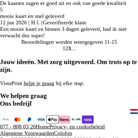
De kaarten zagen er goed uit en ook van goede kwaliteit
5
mooie kaart en snel geleverd
12 jun 2026
|
H l.
|
Geverifieerde klant
Een mooie kaart en binnen 3 dagen geleverd, had ik niet
verwacht dus super!
Beoordelingen worden weergegeven
11-15
1
2
3
Naar
Naar
Naar
pagina
pagina
pagina
Jouw ideeën. Met zorg uitgevoerd. Om trots op te
zijn.
VistaPrint
helpt je graag
bij elke stap.
We helpen graag
Ons bedrijf
077 - 808 03 20
Home
Privacy- en cookiebeleid
Algemene Voorwaarden
Colofon