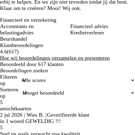
erbij te helpen. En we zijn niet tevreden totdat jij dat bent.
Klaar om te creëren? Mooi! Wij ook.
Financieel en verzekering
Accountants en
Financieel advies
belastingadvies
Kredietverlener
Beurshandel
Klantbeoordelingen
617
4.6
(
617
)
klantbeoordelingen
Hoe wij beoordelingen verzamelen en presenteren
Beoordeeld door 617 klanten
Mijn
zoekopdrachten
Filteren
op
Sorteren
op
5
ansichtkaarten
2 jul 2026
|
Wies B.
|
Geverifieerde klant
in 1 woord GEWELDIG !!!
5
Snel en zoals verwacht qua kwaliteit