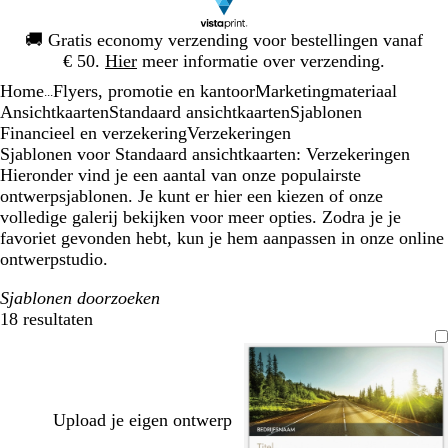
Dia
🚚
Gratis economy verzending voor bestellingen vanaf
1
€ 50.
Hier
meer informatie over verzending.
van
Home
Flyers, promotie en kantoor
Marketingmateriaal
1
...
Ansichtkaarten
Standaard ansichtkaarten
Sjablonen
Financieel en verzekering
Verzekeringen
Sjablonen voor Standaard ansichtkaarten: Verzekeringen
Hieronder vind je een aantal van onze populairste
ontwerpsjablonen. Je kunt er hier een kiezen of onze
volledige galerij bekijken voor meer opties. Zodra je je
favoriet gevonden hebt, kun je hem aanpassen in onze online
ontwerpstudio.
Sjablonen doorzoeken
18 resultaten
Filters
Upload je eigen ontwerp