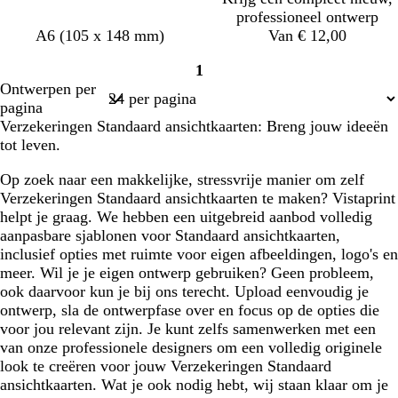
a
e
t
e
u
j
m
professioneel ontwerp
u
n
a
w
s
g
w
w
z
d
s
A6 (105 x 148 mm)
Van € 12,00
w
r
i
i
w
o
t
o
1
t
t
a
n
a
Pagina
e
Ontwerpen per
r
k
a
1
n
pagina
t
e
l
Verzekeringen Standaard ansichtkaarten: Breng jouw ideeën
r
tot leven.
b
r
Op zoek naar een makkelijke, stressvrije manier om zelf
u
Verzekeringen Standaard ansichtkaarten te maken? Vistaprint
i
helpt je graag. We hebben een uitgebreid aanbod volledig
n
aanpasbare sjablonen voor Standaard ansichtkaarten,
inclusief opties met ruimte voor eigen afbeeldingen, logo's en
meer. Wil je je eigen ontwerp gebruiken? Geen probleem,
ook daarvoor kun je bij ons terecht. Upload eenvoudig je
ontwerp, sla de ontwerpfase over en focus op de opties die
voor jou relevant zijn. Je kunt zelfs samenwerken met een
van onze professionele designers om een volledig originele
look te creëren voor jouw Verzekeringen Standaard
ansichtkaarten. Wat je ook nodig hebt, wij staan klaar om je