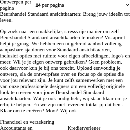
Ontwerpen per
r
k
a
1
pagina
t
e
l
Beurshandel Standaard ansichtkaarten: Breng jouw ideeën tot
r
leven.
b
r
Op zoek naar een makkelijke, stressvrije manier om zelf
u
Beurshandel Standaard ansichtkaarten te maken? Vistaprint
i
helpt je graag. We hebben een uitgebreid aanbod volledig
n
aanpasbare sjablonen voor Standaard ansichtkaarten,
inclusief opties met ruimte voor eigen afbeeldingen, logo's en
meer. Wil je je eigen ontwerp gebruiken? Geen probleem,
ook daarvoor kun je bij ons terecht. Upload eenvoudig je
ontwerp, sla de ontwerpfase over en focus op de opties die
voor jou relevant zijn. Je kunt zelfs samenwerken met een
van onze professionele designers om een volledig originele
look te creëren voor jouw Beurshandel Standaard
ansichtkaarten. Wat je ook nodig hebt, wij staan klaar om je
erbij te helpen. En we zijn niet tevreden totdat jij dat bent.
Klaar om te creëren? Mooi! Wij ook.
Financieel en verzekering
Accountants en
Kredietverlener