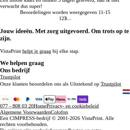
Een mooie kaart en binnen 3 dagen geleverd, had ik niet
verwacht dus super!
Beoordelingen worden weergegeven
11-15
1
2
3
Naar
Naar
Naar
pagina
pagina
pagina
Jouw ideeën. Met zorg uitgevoerd. Om trots op te
zijn.
VistaPrint
helpt je graag
bij elke stap.
We helpen graag
Ons bedrijf
Trustpilot
Onze klanten beoordelen ons als Uitstekend op
Trustpilot
077 - 808 03 20
Home
Privacy- en cookiebeleid
Algemene Voorwaarden
Colofon
Een CIMPRESS-bedrijf
© 2001-2026 VistaPrint. Alle
rechten voorbehouden.