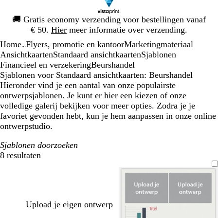
Dia
🚚
Gratis economy verzending voor bestellingen vanaf
1
€ 50.
Hier
meer informatie over verzending.
van
Home
Flyers, promotie en kantoor
Marketingmateriaal
1
...
Ansichtkaarten
Standaard ansichtkaarten
Sjablonen
Financieel en verzekering
Beurshandel
Sjablonen voor Standaard ansichtkaarten: Beurshandel
Hieronder vind je een aantal van onze populairste
ontwerpsjablonen. Je kunt er hier een kiezen of onze
volledige galerij bekijken voor meer opties. Zodra je je
favoriet gevonden hebt, kun je hem aanpassen in onze online
ontwerpstudio.
Sjablonen doorzoeken
8 resultaten
Filters
Upload je eigen ontwerp