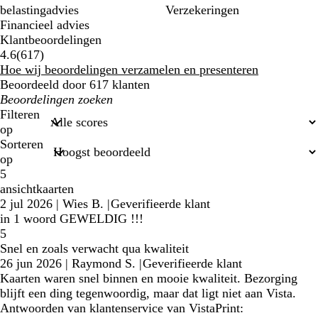
belastingadvies
Verzekeringen
Financieel advies
Klantbeoordelingen
617
4.6
(
617
)
klantbeoordelingen
Hoe wij beoordelingen verzamelen en presenteren
Beoordeeld door 617 klanten
Mijn
zoekopdrachten
Filteren
op
Sorteren
op
5
ansichtkaarten
2 jul 2026
|
Wies B.
|
Geverifieerde klant
in 1 woord GEWELDIG !!!
5
Snel en zoals verwacht qua kwaliteit
26 jun 2026
|
Raymond S.
|
Geverifieerde klant
Kaarten waren snel binnen en mooie kwaliteit. Bezorging
blijft een ding tegenwoordig, maar dat ligt niet aan Vista.
Antwoorden van klantenservice van VistaPrint: