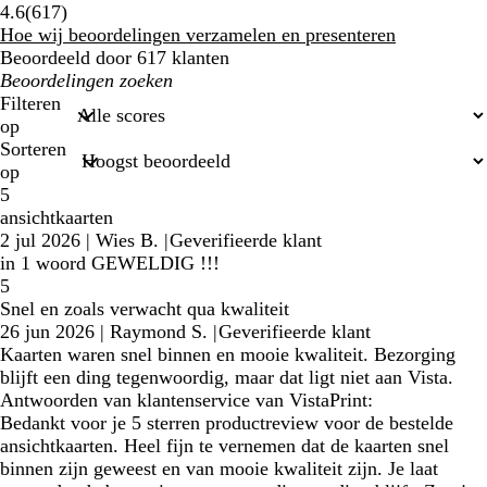
617
4.6
(
617
)
klantbeoordelingen
Hoe wij beoordelingen verzamelen en presenteren
Beoordeeld door 617 klanten
Mijn
zoekopdrachten
Filteren
op
Sorteren
op
5
ansichtkaarten
2 jul 2026
|
Wies B.
|
Geverifieerde klant
in 1 woord GEWELDIG !!!
5
Snel en zoals verwacht qua kwaliteit
26 jun 2026
|
Raymond S.
|
Geverifieerde klant
Kaarten waren snel binnen en mooie kwaliteit. Bezorging
blijft een ding tegenwoordig, maar dat ligt niet aan Vista.
Antwoorden van klantenservice van VistaPrint:
Bedankt voor je 5 sterren productreview voor de bestelde
ansichtkaarten. Heel fijn te vernemen dat de kaarten snel
binnen zijn geweest en van mooie kwaliteit zijn. Je laat