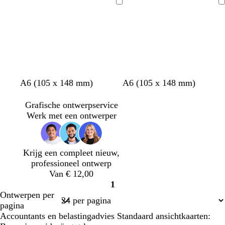
t
t
a
n
a
n
a
a
Bezig
Bezig
r
k
a
k
r
n
met
met
t
e
l
e
a
j
laden
laden
r
r
g
e
b
b
d
r
l
u
a
i
u
z
w
w
A6 (105 x 148 mm)
A6 (105 x 148 mm)
n
w
w
i
i
a
t
t
Grafische ontwerpservice
r
Werk met een ontwerper
t
Krijg een compleet nieuw,
professioneel ontwerp
Van € 12,00
1
Pagina
Ontwerpen per
1
pagina
Accountants en belastingadvies Standaard ansichtkaarten: