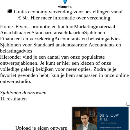
Dia
🚚
Gratis economy verzending voor bestellingen vanaf
1
€ 50.
Hier
meer informatie over verzending.
van
Home
Flyers, promotie en kantoor
Marketingmateriaal
1
...
Ansichtkaarten
Standaard ansichtkaarten
Sjablonen
Financieel en verzekering
Accountants en belastingadvies
Sjablonen voor Standaard ansichtkaarten: Accountants en
belastingadvies
Hieronder vind je een aantal van onze populairste
ontwerpsjablonen. Je kunt er hier een kiezen of onze
volledige galerij bekijken voor meer opties. Zodra je je
favoriet gevonden hebt, kun je hem aanpassen in onze online
ontwerpstudio.
Sjablonen doorzoeken
11 resultaten
Filters
Upload je eigen ontwerp