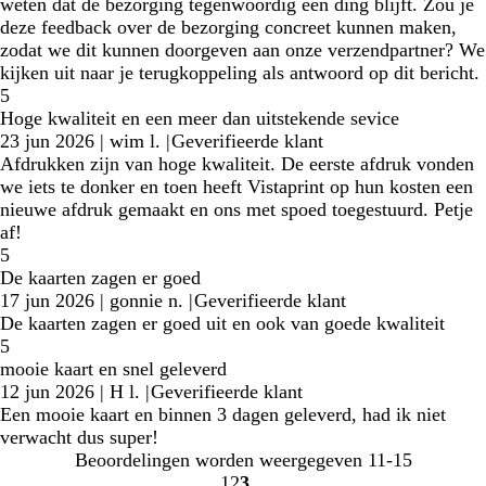
weten dat de bezorging tegenwoordig een ding blijft. Zou je
deze feedback over de bezorging concreet kunnen maken,
zodat we dit kunnen doorgeven aan onze verzendpartner? We
kijken uit naar je terugkoppeling als antwoord op dit bericht.
5
Hoge kwaliteit en een meer dan uitstekende sevice
23 jun 2026
|
wim l.
|
Geverifieerde klant
Afdrukken zijn van hoge kwaliteit. De eerste afdruk vonden
we iets te donker en toen heeft Vistaprint op hun kosten een
nieuwe afdruk gemaakt en ons met spoed toegestuurd. Petje
af!
5
De kaarten zagen er goed
17 jun 2026
|
gonnie n.
|
Geverifieerde klant
De kaarten zagen er goed uit en ook van goede kwaliteit
5
mooie kaart en snel geleverd
12 jun 2026
|
H l.
|
Geverifieerde klant
Een mooie kaart en binnen 3 dagen geleverd, had ik niet
verwacht dus super!
Beoordelingen worden weergegeven
11-15
1
2
3