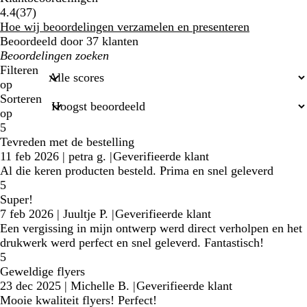
37
4.4
(
37
)
klantbeoordelingen
Hoe wij beoordelingen verzamelen en presenteren
Beoordeeld door 37 klanten
Mijn
zoekopdrachten
Filteren
op
Sorteren
op
5
Tevreden met de bestelling
11 feb 2026
|
petra g.
|
Geverifieerde klant
Al die keren producten besteld. Prima en snel geleverd
5
Super!
7 feb 2026
|
Juultje P.
|
Geverifieerde klant
Een vergissing in mijn ontwerp werd direct verholpen en het
drukwerk werd perfect en snel geleverd. Fantastisch!
5
Geweldige flyers
23 dec 2025
|
Michelle B.
|
Geverifieerde klant
Mooie kwaliteit flyers! Perfect!