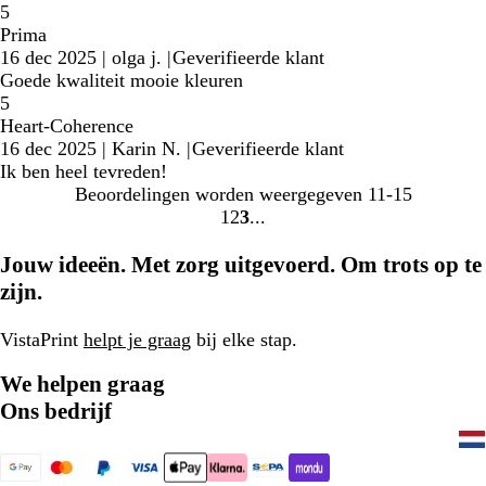
5
Prima
16 dec 2025
|
olga j.
|
Geverifieerde klant
Goede kwaliteit mooie kleuren
5
Heart-Coherence
16 dec 2025
|
Karin N.
|
Geverifieerde klant
Ik ben heel tevreden!
Beoordelingen worden weergegeven
11-15
1
2
3
Naar
Naar
Naar
pagina
pagina
pagina
Jouw ideeën. Met zorg uitgevoerd. Om trots op te
zijn.
VistaPrint
helpt je graag
bij elke stap.
We helpen graag
Ons bedrijf