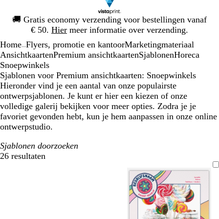
Dia
🚚
Gratis economy verzending voor bestellingen vanaf
1
€ 50.
Hier
meer informatie over verzending.
van
Home
Flyers, promotie en kantoor
Marketingmateriaal
1
...
Ansichtkaarten
Premium ansichtkaarten
Sjablonen
Horeca
Snoepwinkels
Sjablonen voor Premium ansichtkaarten: Snoepwinkels
Hieronder vind je een aantal van onze populairste
ontwerpsjablonen. Je kunt er hier een kiezen of onze
volledige galerij bekijken voor meer opties. Zodra je je
favoriet gevonden hebt, kun je hem aanpassen in onze online
ontwerpstudio.
Sjablonen doorzoeken
26 resultaten
Filters