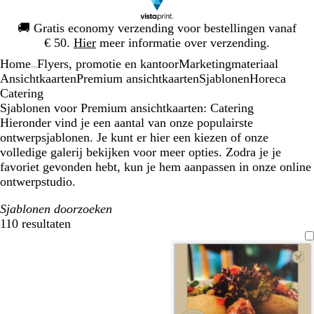
Dia
🚚
Gratis economy verzending voor bestellingen vanaf
1
€ 50.
Hier
meer informatie over verzending.
van
Home
Flyers, promotie en kantoor
Marketingmateriaal
1
...
Ansichtkaarten
Premium ansichtkaarten
Sjablonen
Horeca
Catering
Sjablonen voor Premium ansichtkaarten: Catering
Hieronder vind je een aantal van onze populairste
ontwerpsjablonen. Je kunt er hier een kiezen of onze
volledige galerij bekijken voor meer opties. Zodra je je
favoriet gevonden hebt, kun je hem aanpassen in onze online
ontwerpstudio.
Sjablonen doorzoeken
110 resultaten
Filters