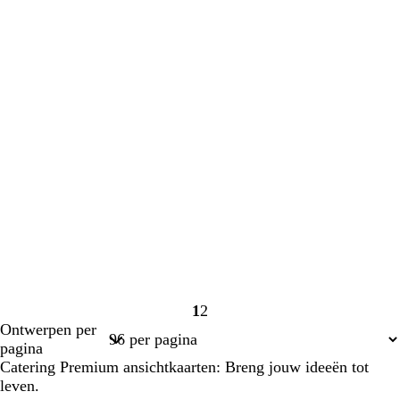
1
2
Pagina
Pagina
Ontwerpen per
1
2
pagina
Catering Premium ansichtkaarten: Breng jouw ideeën tot
leven.