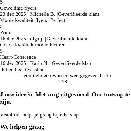
5
Geweldige flyers
23 dec 2025
|
Michelle B.
|
Geverifieerde klant
Mooie kwaliteit flyers! Perfect!
5
Prima
16 dec 2025
|
olga j.
|
Geverifieerde klant
Goede kwaliteit mooie kleuren
5
Heart-Coherence
16 dec 2025
|
Karin N.
|
Geverifieerde klant
Ik ben heel tevreden!
Beoordelingen worden weergegeven
11-15
1
2
3
Naar
Naar
Naar
pagina
pagina
pagina
Jouw ideeën. Met zorg uitgevoerd. Om trots op te
zijn.
VistaPrint
helpt je graag
bij elke stap.
We helpen graag