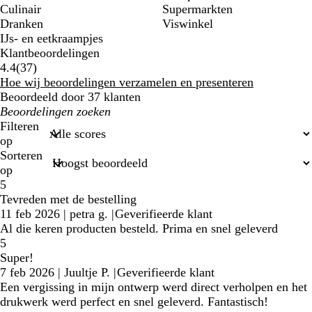
Culinair
Supermarkten
Dranken
Viswinkel
IJs- en eetkraampjes
Klantbeoordelingen
37
4.4
(
37
)
klantbeoordelingen
Hoe wij beoordelingen verzamelen en presenteren
Beoordeeld door 37 klanten
Mijn
zoekopdrachten
Filteren
op
Sorteren
op
5
Tevreden met de bestelling
11 feb 2026
|
petra g.
|
Geverifieerde klant
Al die keren producten besteld. Prima en snel geleverd
5
Super!
7 feb 2026
|
Juultje P.
|
Geverifieerde klant
Een vergissing in mijn ontwerp werd direct verholpen en het
drukwerk werd perfect en snel geleverd. Fantastisch!