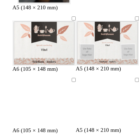
d
d
d
A5 (148 × 210 mm)
o
o
o
n
n
n
k
k
k
e
e
e
r
r
r
g
g
g
r
r
r
i
i
i
j
j
j
A5 (148 × 210 mm)
A6 (105 × 148 mm)
s
s
s
Bezig
Bezig
met
met
laden
laden
A5 (148 × 210 mm)
b
b
t
c
d
A6 (105 × 148 mm)
l
l
e
r
o