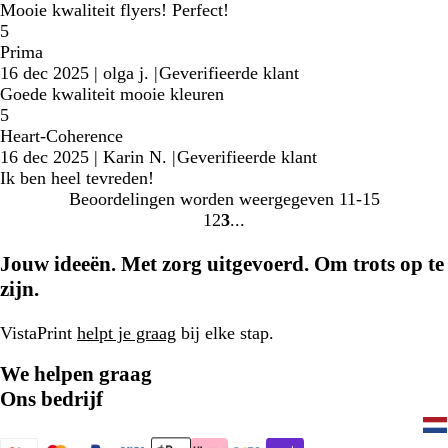
Mooie kwaliteit flyers! Perfect!
5
Prima
16 dec 2025
|
olga j.
|
Geverifieerde klant
Goede kwaliteit mooie kleuren
5
Heart-Coherence
16 dec 2025
|
Karin N.
|
Geverifieerde klant
Ik ben heel tevreden!
Beoordelingen worden weergegeven
11-15
1
2
3
Naar
Naar
Naar
pagina
pagina
pagina
Jouw ideeën. Met zorg uitgevoerd. Om trots op te
zijn.
VistaPrint
helpt je graag
bij elke stap.
We helpen graag
Ons bedrijf