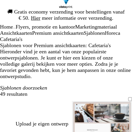
Dia
🚚
Gratis economy verzending voor bestellingen vanaf
1
€ 50.
Hier
meer informatie over verzending.
van
Home
Flyers, promotie en kantoor
Marketingmateriaal
1
...
Ansichtkaarten
Premium ansichtkaarten
Sjablonen
Horeca
Cafetaria's
Sjablonen voor Premium ansichtkaarten: Cafetaria's
Hieronder vind je een aantal van onze populairste
ontwerpsjablonen. Je kunt er hier een kiezen of onze
volledige galerij bekijken voor meer opties. Zodra je je
favoriet gevonden hebt, kun je hem aanpassen in onze online
ontwerpstudio.
Sjablonen doorzoeken
49 resultaten
Filters
Upload je eigen ontwerp