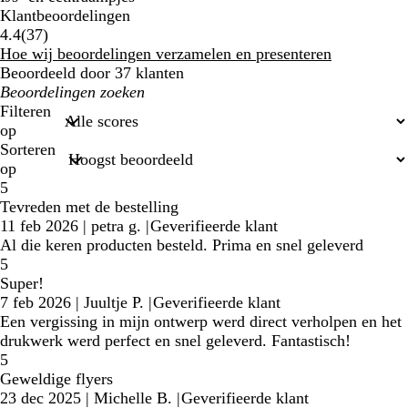
Klantbeoordelingen
37
4.4
(
37
)
klantbeoordelingen
Hoe wij beoordelingen verzamelen en presenteren
Beoordeeld door 37 klanten
Mijn
zoekopdrachten
Filteren
op
Sorteren
op
5
Tevreden met de bestelling
11 feb 2026
|
petra g.
|
Geverifieerde klant
Al die keren producten besteld. Prima en snel geleverd
5
Super!
7 feb 2026
|
Juultje P.
|
Geverifieerde klant
Een vergissing in mijn ontwerp werd direct verholpen en het
drukwerk werd perfect en snel geleverd. Fantastisch!
5
Geweldige flyers
23 dec 2025
|
Michelle B.
|
Geverifieerde klant