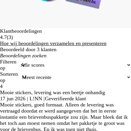
Klantbeoordelingen
3
4.7
(
3
)
klantbeoordelingen
Hoe wij beoordelingen verzamelen en presenteren
Beoordeeld door 3 klanten
Mijn
zoekopdrachten
Filteren
op
Sorteren
op
4
Mooie stickers, levering was een beetje onhandig
17 jun 2026
|
L!NN
|
Geverifieerde klant
Mooie stickers, goed formaat. Alleen de levering was
vertraagd doordat er werd aangegeven dat het in eerste
instantie een brievenbuspakketje zou zijn. Maar bleek dat ik
het toch aan moest nemen omdat het pakketje te groot was
voor de brievenbus. En ik was toen niet thuis.