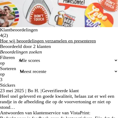
Klantbeoordelingen
2
4
(
2
)
klantbeoordelingen
Hoe wij beoordelingen verzamelen en presenteren
Beoordeeld door 2 klanten
Mijn
zoekopdrachten
Filteren
op
Sorteren
op
3
Stickers
23 mei 2025
|
Bo H.
|
Geverifieerde klant
Heel snel geleverd en goede kwaliteit, helaas zat er wel een
randje in de afbeelding die op de voorvertoning er niet op
stond…
Antwoorden van klantenservice van VistaPrint: